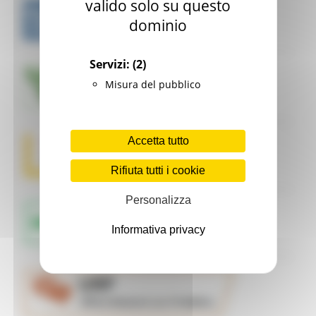
valido solo su questo
dominio
Servizi:
(2)
Misura del pubblico
Accetta tutto
Rifiuta tutti i cookie
Personalizza
Informativa privacy