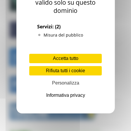
valido solo su questo
dominio
Servizi:
(2)
Misura del pubblico
Accetta tutto
Rifiuta tutti i cookie
Personalizza
Informativa privacy