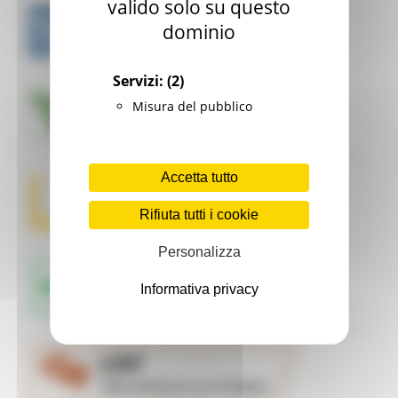
valido solo su questo
dominio
Servizi:
(2)
Misura del pubblico
Accetta tutto
Rifiuta tutti i cookie
Personalizza
Informativa privacy