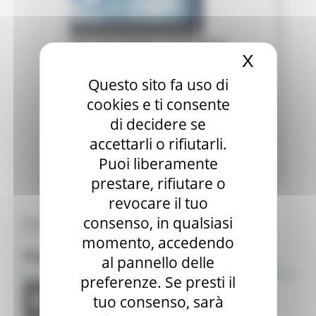
Marche Sicure, 1,2 milioni
per tecnologie e
X
Nascond
videosorveglianza: approvati
Questo sito fa uso di
i criteri del bando
cookies e ti consente
Comunicati stampa
In primo
di decidere se
piano
Enti Locali e
PA
Opportunità per il
accettarli o rifiutarli.
territorio
Puoi liberamente
prestare, rifiutare o
revocare il tuo
consenso, in qualsiasi
Tutte le news
momento, accedendo
Focus
al pannello delle
preferenze. Se presti il
tuo consenso, sarà