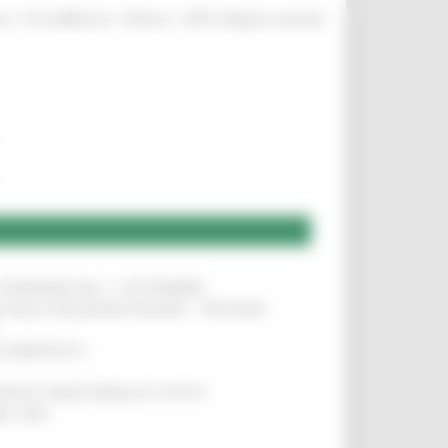
|
|
|
te
ProcediMarche
Rubrica
URP: la Regione risponde
LE DOMANDE DAL 1° SETTEMBRE
!
SA DELLA RELAZIONE MILANO – PESCARA
!
O ADRIATICO”
!
NITA’ VIENE PRIMA DI TUTTO”
!
DEL 35%
!