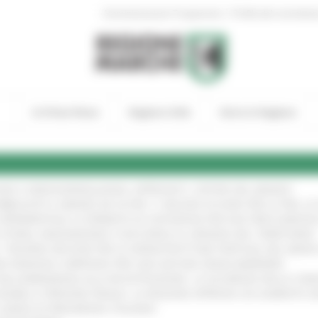
|
Amministrazione Trasparente
Profilo del committen
In Primo Piano
Regione Utile
Entra in Regione
GIE E VIDEOSORVEGLIANZA: APPROVATI I CRITERI DEL BANDO
!
UBBLICATO IL BANDO DA OLTRE 11 MILIONI DI EURO PER LE PMI, 
A SPERIMENTALE LA FERMATA DI CIVITANOVA PER DUE FRECCIAROS
I STORIA, INNOVAZIONE E SOCCORSO AL SERVIZIO DEL TERRITORIO
!
RO: “RISORSE DECISIVE PER LE INFRASTRUTTURE PORTUALI DEL MEDI
IONE RINNOVA L'IMPEGNO PER UNA NATURA SENZA BARRIERE
!
"DALL’EMERGENZA ALLA RICOSTRUZIONE. LA SICUREZZA DELLA COMU
 DISABILI E PERSONE FRAGILI: LA REGIONE APPROVA UN AUMENTO 
L’ANNO DI PRESIDENZA ITALIANA
!