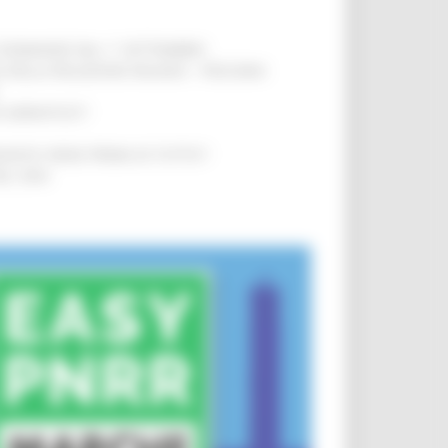
LE DOMANDE DAL 1° SETTEMBRE
!
SA DELLA RELAZIONE MILANO – PESCARA
!
O ADRIATICO”
!
NITA’ VIENE PRIMA DI TUTTO”
!
DEL 35%
!