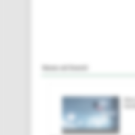
News ed Eventi
Marc
ban