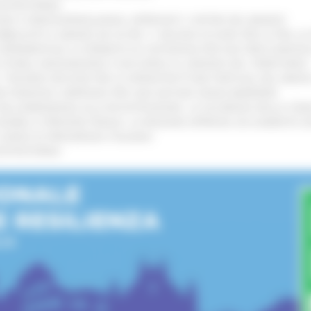
’ENTROTERRA
!
GIE E VIDEOSORVEGLIANZA: APPROVATI I CRITERI DEL BANDO
!
UBBLICATO IL BANDO DA OLTRE 11 MILIONI DI EURO PER LE PMI, 
A SPERIMENTALE LA FERMATA DI CIVITANOVA PER DUE FRECCIAROS
I STORIA, INNOVAZIONE E SOCCORSO AL SERVIZIO DEL TERRITORIO
!
RO: “RISORSE DECISIVE PER LE INFRASTRUTTURE PORTUALI DEL MEDI
IONE RINNOVA L'IMPEGNO PER UNA NATURA SENZA BARRIERE
!
"DALL’EMERGENZA ALLA RICOSTRUZIONE. LA SICUREZZA DELLA COMU
 DISABILI E PERSONE FRAGILI: LA REGIONE APPROVA UN AUMENTO 
L’ANNO DI PRESIDENZA ITALIANA
!
’ENTROTERRA
!