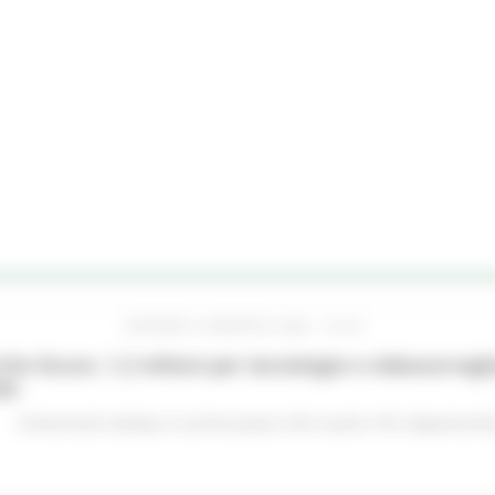
GIOVEDÌ 6 AGOSTO 2026 16:42
he Sicure, 1,2 milioni per tecnologie e videosorveglia
do
Comunicati stampa
In primo piano
Enti Locali e PA
Opportunità 