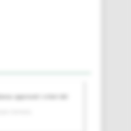
nza: approvati i criteri del
per il territorio