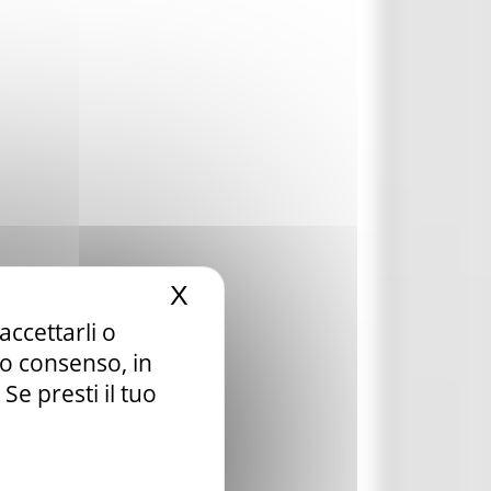
X
Nascondi il banner dei c
accettarli o
tuo consenso, in
e presti il tuo