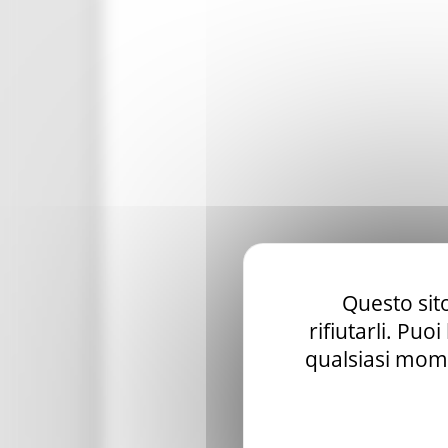
Questo sito
rifiutarli. Puo
qualsiasi mome