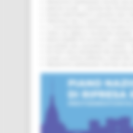
PRESENTATO HAPPENNINO, FESTIVAL DELL
MARCHE SICURE, 1,2 MILIONI PER TECNOLO
FONDO INVESTIMENTI E LIQUIDITÀ 2026: P
TRENITALIA, DAL 31 AGOSTO ATTIVA IN VI
IL 118 DI MACERATA FESTEGGIA 30 ANNI D
CIPESS, VIA LIBERA AI 106 MILIONI, BUGA
PARCHI SEMPRE PIÙ ACCESSIBILI, LA REG
ALLUVIONE 2022, ACQUAROLI AI SINDACI: 
PIÙ POSTI NELLE RESIDENZE PER ANZIANI,
EUSAIR, LA GIUNTA APPROVA IL PIANO PER 
PRESENTATO HAPPENNINO, FESTIVAL DELL