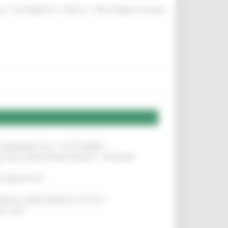
|
|
|
te
ProcediMarche
Rubrica
URP: la Regione risponde
LE DOMANDE DAL 1° SETTEMBRE
!
SA DELLA RELAZIONE MILANO – PESCARA
!
O ADRIATICO”
!
NITA’ VIENE PRIMA DI TUTTO”
!
DEL 35%
!