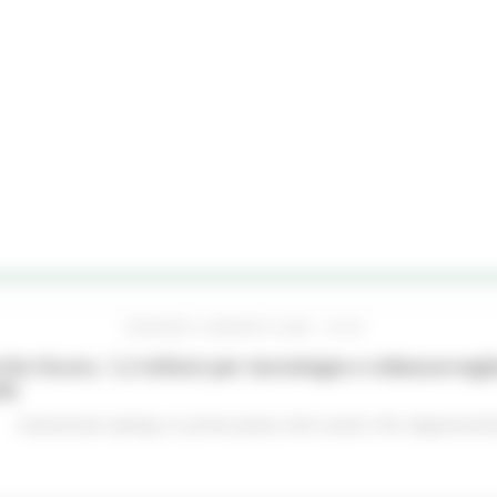
GIOVEDÌ 6 AGOSTO 2026 16:42
he Sicure, 1,2 milioni per tecnologie e videosorveglia
do
Comunicati stampa
In primo piano
Enti Locali e PA
Opportunità 