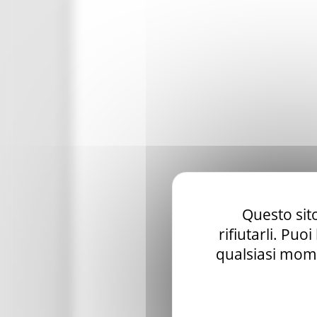
Questo sito
rifiutarli. Puo
qualsiasi mome