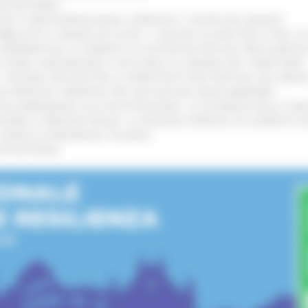
’ENTROTERRA
!
GIE E VIDEOSORVEGLIANZA: APPROVATI I CRITERI DEL BANDO
!
UBBLICATO IL BANDO DA OLTRE 11 MILIONI DI EURO PER LE PMI, 
A SPERIMENTALE LA FERMATA DI CIVITANOVA PER DUE FRECCIAROS
I STORIA, INNOVAZIONE E SOCCORSO AL SERVIZIO DEL TERRITORIO
!
RO: “RISORSE DECISIVE PER LE INFRASTRUTTURE PORTUALI DEL MEDI
IONE RINNOVA L'IMPEGNO PER UNA NATURA SENZA BARRIERE
!
"DALL’EMERGENZA ALLA RICOSTRUZIONE. LA SICUREZZA DELLA COMU
 DISABILI E PERSONE FRAGILI: LA REGIONE APPROVA UN AUMENTO 
L’ANNO DI PRESIDENZA ITALIANA
!
’ENTROTERRA
!