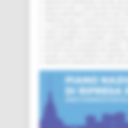
PRESENTATO HAPPENNINO, FESTIVAL DELL
MARCHE SICURE, 1,2 MILIONI PER TECNOLO
FONDO INVESTIMENTI E LIQUIDITÀ 2026: P
TRENITALIA, DAL 31 AGOSTO ATTIVA IN VI
IL 118 DI MACERATA FESTEGGIA 30 ANNI D
CIPESS, VIA LIBERA AI 106 MILIONI, BUGA
PARCHI SEMPRE PIÙ ACCESSIBILI, LA REG
ALLUVIONE 2022, ACQUAROLI AI SINDACI: 
PIÙ POSTI NELLE RESIDENZE PER ANZIANI,
EUSAIR, LA GIUNTA APPROVA IL PIANO PER 
PRESENTATO HAPPENNINO, FESTIVAL DELL