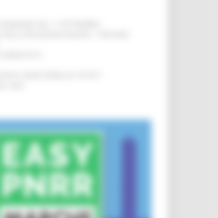
LE DOMANDE DAL 1° SETTEMBRE
!
SA DELLA RELAZIONE MILANO – PESCARA
!
O ADRIATICO”
!
NITA’ VIENE PRIMA DI TUTTO”
!
DEL 35%
!