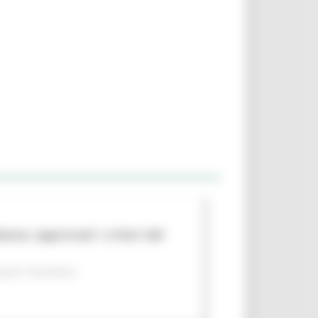
nza: approvati i criteri del
per il territorio