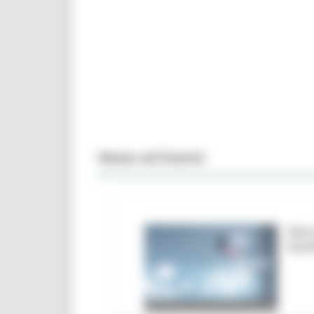
News ed Eventi
Marc
ban