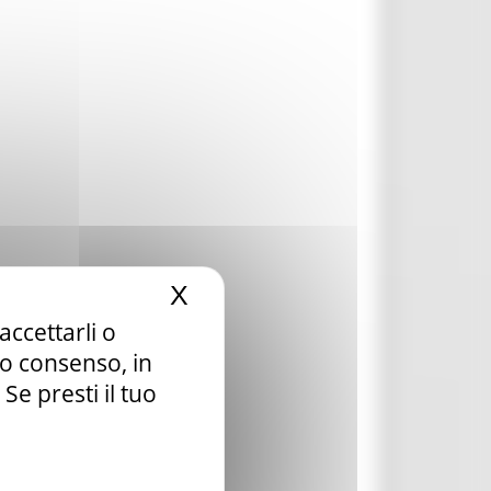
X
Nascondi il banner dei c
accettarli o
tuo consenso, in
e presti il tuo