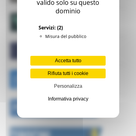
valido solo su questo
dominio
Servizi:
(2)
Misura del pubblico
Accetta tutto
Rifiuta tutti i cookie
Personalizza
Informativa privacy