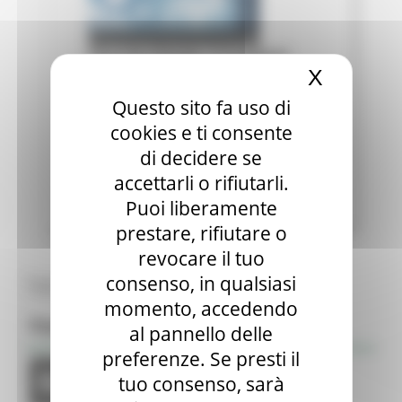
Marche Sicure, 1,2 milioni
per tecnologie e
X
Nascond
videosorveglianza: approvati
Questo sito fa uso di
i criteri del bando
cookies e ti consente
Comunicati stampa
In primo
di decidere se
piano
Enti Locali e
PA
Opportunità per il
accettarli o rifiutarli.
territorio
Puoi liberamente
prestare, rifiutare o
revocare il tuo
consenso, in qualsiasi
Tutte le news
momento, accedendo
Focus
al pannello delle
preferenze. Se presti il
tuo consenso, sarà