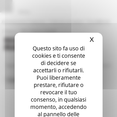
Vai al contenuto
Vai al piede
Vai al menu
Vai alla sezione Amministrazione Trasparente
Pannello di gestione dei cookies
|
|
Amministrazione Trasparente
Profilo del committente
ProcediMarche
|
|
Rubrica
URP: la Regione risponde
X
Nascond
Questo sito fa uso di
cookies e ti consente
di decidere se
/
/
Regione Utile
Agricoltura Sviluppo Rurale e Pesca
News ed eventi
accettarli o rifiutarli.
Puoi liberamente
Toggle navigation
MENU & Contatti
prestare, rifiutare o
revocare il tuo
consenso, in qualsiasi
momento, accedendo
al pannello delle