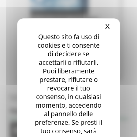
Marche Sicure, 1,2 milioni
per tecnologie e
X
Nascond
videosorveglianza: approvati
Questo sito fa uso di
i criteri del bando
cookies e ti consente
Comunicati stampa
In primo
di decidere se
piano
Enti Locali e
PA
Opportunità per il
accettarli o rifiutarli.
territorio
Puoi liberamente
prestare, rifiutare o
revocare il tuo
consenso, in qualsiasi
Tutte le news
momento, accedendo
Focus
al pannello delle
preferenze. Se presti il
tuo consenso, sarà