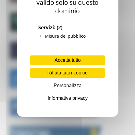
valido solo su questo
dominio
Servizi:
(2)
Misura del pubblico
Accetta tutto
Rifiuta tutti i cookie
Personalizza
Informativa privacy