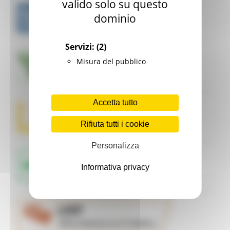
valido solo su questo
dominio
Servizi:
(2)
Misura del pubblico
Accetta tutto
Rifiuta tutti i cookie
Personalizza
Informativa privacy