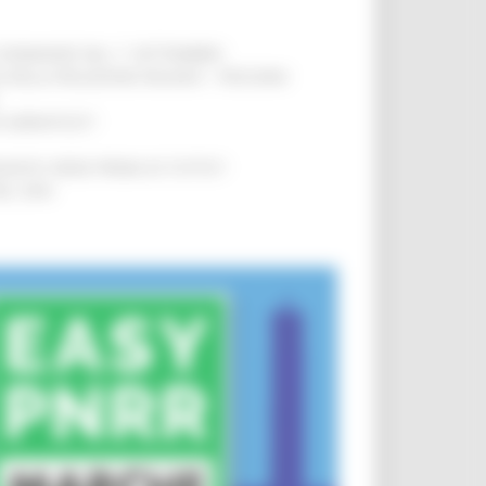
LE DOMANDE DAL 1° SETTEMBRE
!
SA DELLA RELAZIONE MILANO – PESCARA
!
O ADRIATICO”
!
NITA’ VIENE PRIMA DI TUTTO”
!
DEL 35%
!