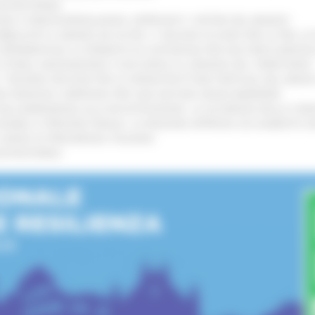
’ENTROTERRA
!
GIE E VIDEOSORVEGLIANZA: APPROVATI I CRITERI DEL BANDO
!
UBBLICATO IL BANDO DA OLTRE 11 MILIONI DI EURO PER LE PMI, 
A SPERIMENTALE LA FERMATA DI CIVITANOVA PER DUE FRECCIAROS
I STORIA, INNOVAZIONE E SOCCORSO AL SERVIZIO DEL TERRITORIO
!
RO: “RISORSE DECISIVE PER LE INFRASTRUTTURE PORTUALI DEL MEDI
IONE RINNOVA L'IMPEGNO PER UNA NATURA SENZA BARRIERE
!
"DALL’EMERGENZA ALLA RICOSTRUZIONE. LA SICUREZZA DELLA COMU
 DISABILI E PERSONE FRAGILI: LA REGIONE APPROVA UN AUMENTO 
L’ANNO DI PRESIDENZA ITALIANA
!
’ENTROTERRA
!