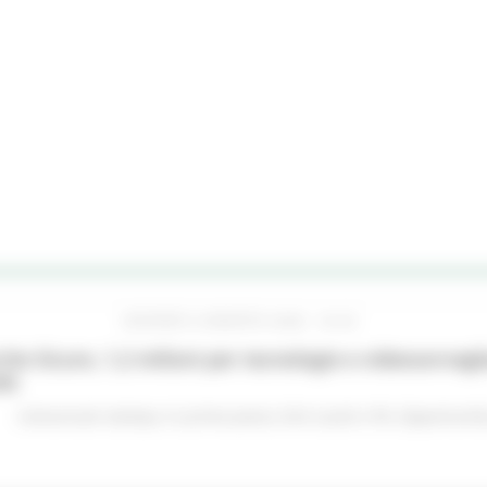
GIOVEDÌ 6 AGOSTO 2026 16:42
he Sicure, 1,2 milioni per tecnologie e videosorveglia
do
Comunicati stampa
In primo piano
Enti Locali e PA
Opportunità 