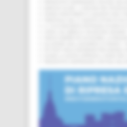
PRESENTATO HAPPENNINO, FESTIVAL DELL
MARCHE SICURE, 1,2 MILIONI PER TECNOLO
FONDO INVESTIMENTI E LIQUIDITÀ 2026: P
TRENITALIA, DAL 31 AGOSTO ATTIVA IN VI
IL 118 DI MACERATA FESTEGGIA 30 ANNI D
CIPESS, VIA LIBERA AI 106 MILIONI, BUGA
PARCHI SEMPRE PIÙ ACCESSIBILI, LA REG
ALLUVIONE 2022, ACQUAROLI AI SINDACI: 
PIÙ POSTI NELLE RESIDENZE PER ANZIANI,
EUSAIR, LA GIUNTA APPROVA IL PIANO PER 
PRESENTATO HAPPENNINO, FESTIVAL DELL