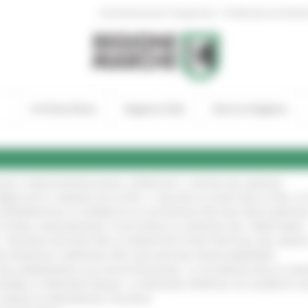
|
Amministrazione Trasparente
Profilo del committen
In Primo Piano
Regione Utile
Entra in Regione
GIE E VIDEOSORVEGLIANZA: APPROVATI I CRITERI DEL BANDO
!
UBBLICATO IL BANDO DA OLTRE 11 MILIONI DI EURO PER LE PMI, 
A SPERIMENTALE LA FERMATA DI CIVITANOVA PER DUE FRECCIAROS
I STORIA, INNOVAZIONE E SOCCORSO AL SERVIZIO DEL TERRITORIO
!
RO: “RISORSE DECISIVE PER LE INFRASTRUTTURE PORTUALI DEL MEDI
IONE RINNOVA L'IMPEGNO PER UNA NATURA SENZA BARRIERE
!
"DALL’EMERGENZA ALLA RICOSTRUZIONE. LA SICUREZZA DELLA COMU
 DISABILI E PERSONE FRAGILI: LA REGIONE APPROVA UN AUMENTO 
L’ANNO DI PRESIDENZA ITALIANA
!