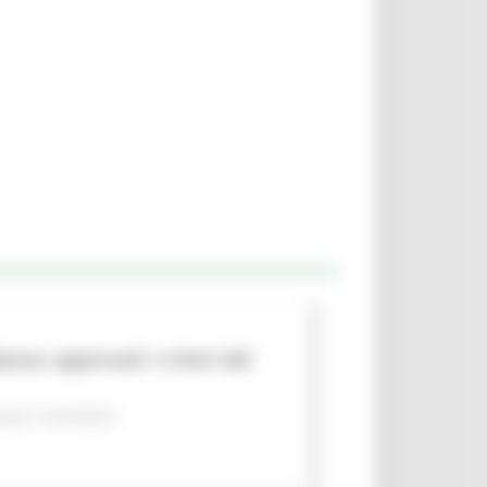
nza: approvati i criteri del
per il territorio