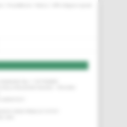
|
|
|
te
ProcediMarche
Rubrica
URP: la Regione risponde
LE DOMANDE DAL 1° SETTEMBRE
!
SA DELLA RELAZIONE MILANO – PESCARA
!
O ADRIATICO”
!
NITA’ VIENE PRIMA DI TUTTO”
!
DEL 35%
!