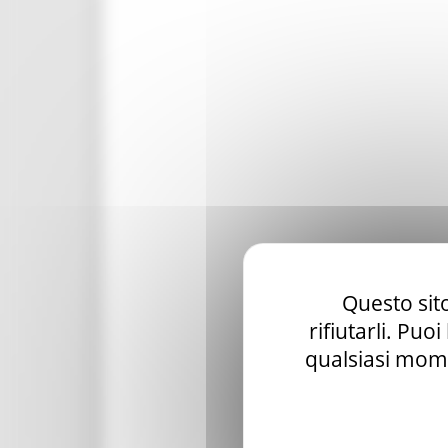
Questo sito
rifiutarli. Puo
qualsiasi mome