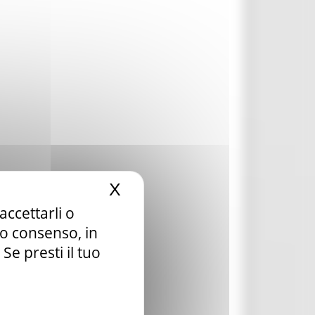
X
Nascondi il banner dei c
accettarli o
tuo consenso, in
e presti il tuo