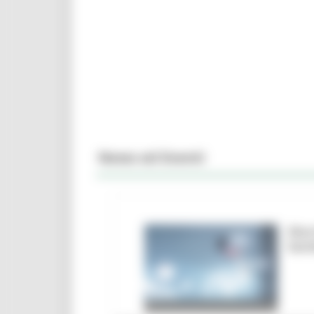
News ed Eventi
Marc
ban