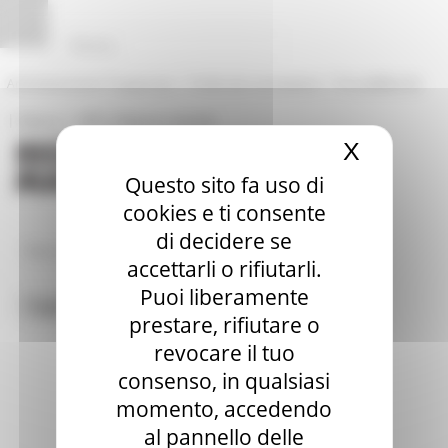
Vai al contenuto
Vai al piede
Vai al menu
Vai alla sezione Amministrazione Trasparente
Pannello di gestione dei cookies
|
|
Amministrazione Trasparente
Profilo del committente
ProcediMarche
|
|
Rubrica
URP: la Regione risponde
X
Nascond
Questo sito fa uso di
cookies e ti consente
di decidere se
/
News ed Eventi
Tag
accettarli o rifiutarli.
Puoi liberamente
Toggle navigation
MENU & Contatti
prestare, rifiutare o
revocare il tuo
consenso, in qualsiasi
momento, accedendo
al pannello delle