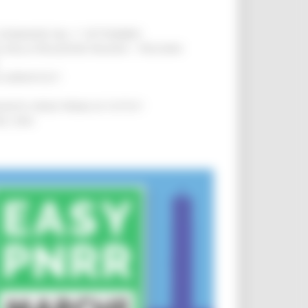
LE DOMANDE DAL 1° SETTEMBRE
!
SA DELLA RELAZIONE MILANO – PESCARA
!
O ADRIATICO”
!
NITA’ VIENE PRIMA DI TUTTO”
!
DEL 35%
!