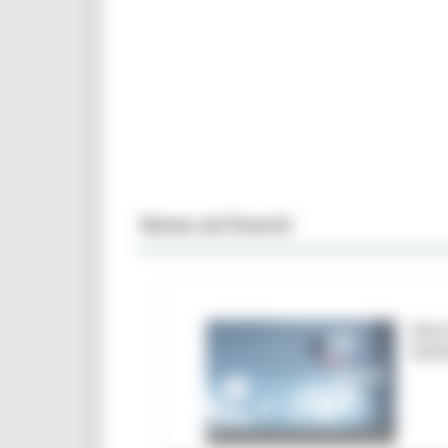
News ed Eventi
Marc
ban