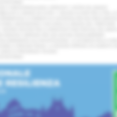
’ENTROTERRA
!
GIE E VIDEOSORVEGLIANZA: APPROVATI I CRITERI DEL BANDO
!
UBBLICATO IL BANDO DA OLTRE 11 MILIONI DI EURO PER LE PMI, 
A SPERIMENTALE LA FERMATA DI CIVITANOVA PER DUE FRECCIAROS
I STORIA, INNOVAZIONE E SOCCORSO AL SERVIZIO DEL TERRITORIO
!
RO: “RISORSE DECISIVE PER LE INFRASTRUTTURE PORTUALI DEL MEDI
IONE RINNOVA L'IMPEGNO PER UNA NATURA SENZA BARRIERE
!
"DALL’EMERGENZA ALLA RICOSTRUZIONE. LA SICUREZZA DELLA COMU
 DISABILI E PERSONE FRAGILI: LA REGIONE APPROVA UN AUMENTO 
L’ANNO DI PRESIDENZA ITALIANA
!
’ENTROTERRA
!