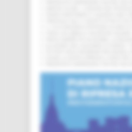
PRESENTATO HAPPENNINO, FESTIVAL DELL
MARCHE SICURE, 1,2 MILIONI PER TECNOLO
FONDO INVESTIMENTI E LIQUIDITÀ 2026: P
TRENITALIA, DAL 31 AGOSTO ATTIVA IN VI
IL 118 DI MACERATA FESTEGGIA 30 ANNI D
CIPESS, VIA LIBERA AI 106 MILIONI, BUGA
PARCHI SEMPRE PIÙ ACCESSIBILI, LA REG
ALLUVIONE 2022, ACQUAROLI AI SINDACI: 
PIÙ POSTI NELLE RESIDENZE PER ANZIANI,
EUSAIR, LA GIUNTA APPROVA IL PIANO PER 
PRESENTATO HAPPENNINO, FESTIVAL DELL