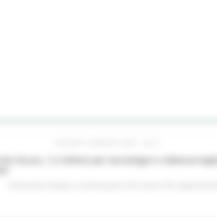
GIOVEDÌ 6 AGOSTO 2026 16:42
he Sicure, 1,2 milioni per tecnologie e videosorveglia
do
Comunicati stampa
In primo piano
Enti Locali e PA
Opportunità 