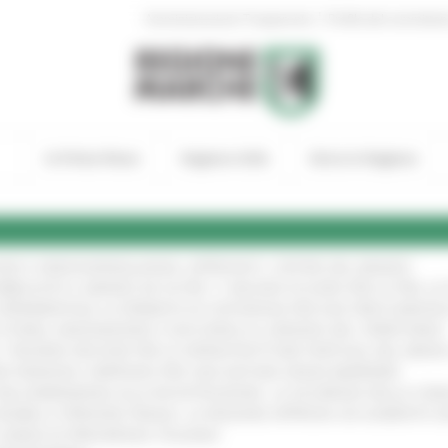
|
Amministrazione Trasparente
Profilo del committen
In Primo Piano
Regione Utile
Entra in Regione
GIE E VIDEOSORVEGLIANZA: APPROVATI I CRITERI DEL BANDO
!
UBBLICATO IL BANDO DA OLTRE 11 MILIONI DI EURO PER LE PMI, 
A SPERIMENTALE LA FERMATA DI CIVITANOVA PER DUE FRECCIAROS
I STORIA, INNOVAZIONE E SOCCORSO AL SERVIZIO DEL TERRITORIO
!
RO: “RISORSE DECISIVE PER LE INFRASTRUTTURE PORTUALI DEL MEDI
IONE RINNOVA L'IMPEGNO PER UNA NATURA SENZA BARRIERE
!
"DALL’EMERGENZA ALLA RICOSTRUZIONE. LA SICUREZZA DELLA COMU
 DISABILI E PERSONE FRAGILI: LA REGIONE APPROVA UN AUMENTO 
L’ANNO DI PRESIDENZA ITALIANA
!