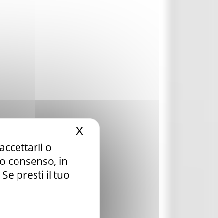
X
Nascondi il banner dei c
accettarli o
tuo consenso, in
e presti il tuo