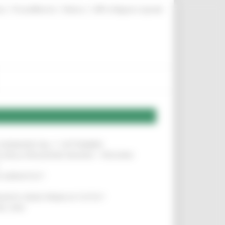
|
|
|
te
ProcediMarche
Rubrica
URP: la Regione risponde
LE DOMANDE DAL 1° SETTEMBRE
!
SA DELLA RELAZIONE MILANO – PESCARA
!
O ADRIATICO”
!
NITA’ VIENE PRIMA DI TUTTO”
!
DEL 35%
!