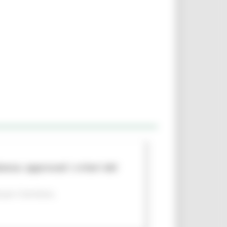
nza: approvati i criteri del
per il territorio