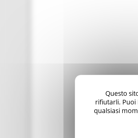
Questo sito
rifiutarli. Puo
qualsiasi mome