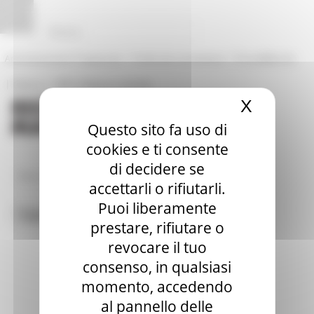
Vai al contenuto
Vai al piede
Vai al menu
Vai alla sezione Amministrazione Trasparente
Pannello di gestione dei cookies
|
|
Amministrazione Trasparente
Profilo del committente
ProcediMarche
|
|
Rubrica
URP: la Regione risponde
X
Nascond
Questo sito fa uso di
cookies e ti consente
di decidere se
News ed Eventi
accettarli o rifiutarli.
Puoi liberamente
Toggle navigation
MENU & Contatti
prestare, rifiutare o
revocare il tuo
consenso, in qualsiasi
momento, accedendo
al pannello delle