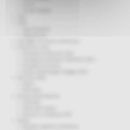
Servizi
Sociale PRIMM
ODS
ORPS
Appuntamenti
Segnalazioni
Paesaggio Territorio Urbanistica
Protezione Civile
Emergenza Alluvione 2022
Emergenza alluvione settembre 2024
Emergenza Ucraina
Eventi metereologici Maggio 2023
PSR 2014-2020
Eventi
PSR news
Ricostruzione Marche
Interviste
Storie dal cratere
Annunci in evidenza USR
Salute
Disturbi cognitivi e demenze