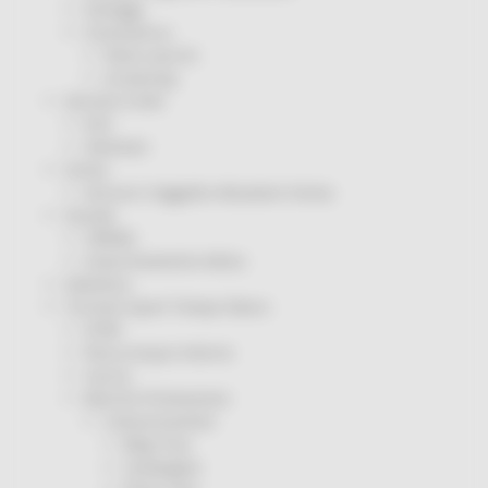
Sorteggi
Coronavirus
Piano vaccini
Screening
Servizio Civile
Enti
Volontari
Sisma
Annunci Soggetto Attuatore Sisma
Sociale
CRRDD
Invecchiamento Attivo
Statistica
Turismo Sport Tempo libero
ATIM
Pesca Acque Interne
Caccia
Marche Promozione
Comunicazione
Blog Tour
Campagne