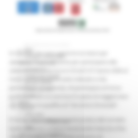
Missione 4
Missione 5
Missione 6
ZES
Eventi ZES
Ambiente
Cambiamenti climatici
REM
Si informa che sono aperte le iscrizioni per
Sviluppo sostenibile
sostenere la pre-selezione per partecipare alla
Attività Produttive
Artigianato
selezione che si terrà tra il 23 ed il 27 marzo 2026 al
Artigianato bandi
Centro di Formazione sotto indicato e che
Attività Ittiche
permetterà, se superata, di partecipare al Corso
Cooperazione
Storie
gratuito di 260 ore (escluse le spese di viaggio) teso
Avvisi
ad ottenere la qualifica di “Istruttore forestale”.
Cultura
GTM 2021
Il Corso, che privilegia la parte pratica del corretto
Itinerari CulturaSmart
SBM
lavoro in bosco, si terrà nei prossimi mesi (tra fine
Edilizia Lavori Pubblici
marzo e inizio ottobre 2026) al Centro di