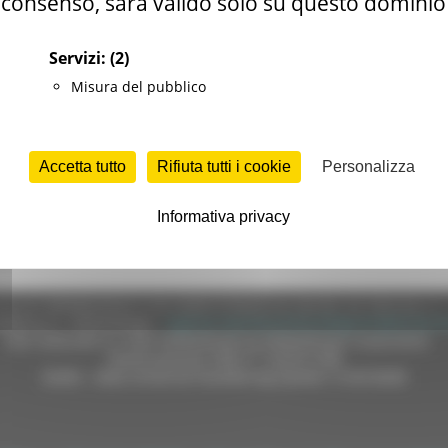
consenso, sarà valido solo su questo dominio
Servizi:
(2)
Misura del pubblico
Accetta tutto
Rifiuta tutti i cookie
Personalizza
Informativa privacy
e (CF 80008630420 P.IVA 00481070423) via Gentile da Fabriano, 9 
ella p.e.c. istituzionale :
regione.marche.protocollogiunta@emarche
Sito realizzato su CMS DotNetNuke by DotNetNuke Corporation
Autorizzazione SIAE n° 1225/I/1298
DUNS - Data Universal Numbering System: 514216030