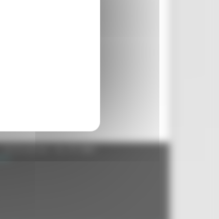
- 60125 Ancona - tel. 071.8061
.it