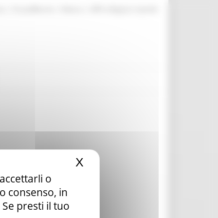
|
|
|
te
ProcediMarche
Rubrica
URP: la Regione risponde
X
Nascondi il banner dei c
accettarli o
tuo consenso, in
e presti il tuo