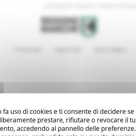
|
Amministrazione Trasparente
Profilo del committen
In Primo Piano
Regione Utile
Entra in Regione
 fa uso di cookies e ti consente di decidere se 
i liberamente prestare, rifiutare o revocare il 
nto, accedendo al pannello delle preferenze. S