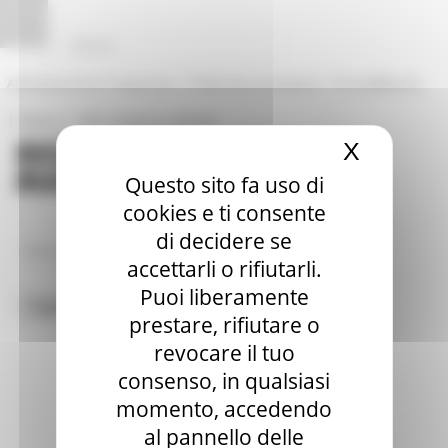
Vai al contenuto
Vai al piede
Vai al menu
Vai alla sezione Amministrazione Trasparente
Pannello di gestione dei cookies
|
|
Amministrazione Trasparente
Profilo del committente
ProcediMarche
|
|
Rubrica
URP: la Regione risponde
X
Nascond
Questo sito fa uso di
cookies e ti consente
di decidere se
News ed Eventi
accettarli o rifiutarli.
Puoi liberamente
Toggle navigation
MENU & Contatti
prestare, rifiutare o
revocare il tuo
consenso, in qualsiasi
momento, accedendo
al pannello delle