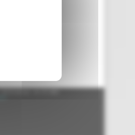
- 60125 Ancona - tel. 071.8061
.it