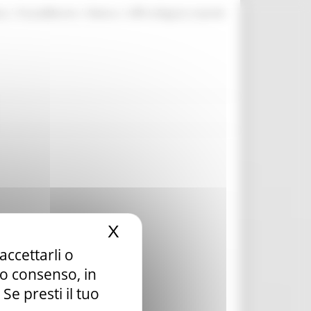
|
|
|
te
ProcediMarche
Rubrica
URP: la Regione risponde
X
Nascondi il banner dei c
accettarli o
tuo consenso, in
e presti il tuo