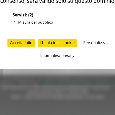
consenso, sarà valido solo su questo dominio
Servizi:
(2)
Misura del pubblico
Accetta tutto
Rifiuta tutti i cookie
Personalizza
Informativa privacy
e (CF 80008630420 P.IVA 00481070423) via Gentile da Fabriano, 9 
ella p.e.c. istituzionale :
regione.marche.protocollogiunta@emarche
Sito realizzato su CMS DotNetNuke by DotNetNuke Corporation
Autorizzazione SIAE n° 1225/I/1298
DUNS - Data Universal Numbering System: 514216030