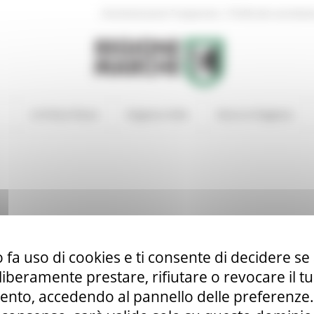
|
Amministrazione Trasparente
Profilo del committen
In Primo Piano
Regione Utile
Entra in Regione
 fa uso di cookies e ti consente di decidere se 
i liberamente prestare, rifiutare o revocare il 
nto, accedendo al pannello delle preferenze. S