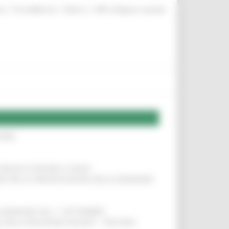
|
|
|
te
ProcediMarche
Rubrica
URP: la Regione risponde
IERE
!
COMUNI DI PESARO E FANO
!
INE PER LA PRESENTAZIONE DELLE DOMANDE
!
LE DOMANDE DAL 1° SETTEMBRE
!
SA DELLA RELAZIONE MILANO – PESCARA
!