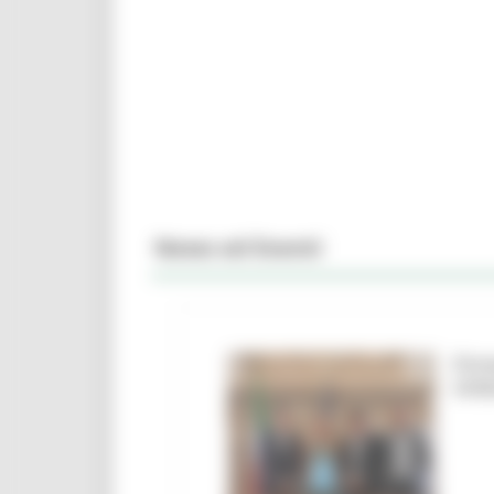
News ed Eventi
Firm
Urbi