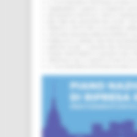
IL 118 DI MACERATA FESTEGGIA 30 ANNI D
CAMBIAMENTI CLIMATICI, LE MARCHE SOS
ARTIGIANATO ARTISTICO, TIPICO E TRADIZ
BIKE PARK DEL MONTEFELTRO, OLTRE 7 KM
FIRMATO IL PATTO PER LA SICUREZZA URB
CONCORSI REGIONE MARCHE RISERVATI AL
PUBBLICATO IL BANDO 2026 PER VALORIZZ
MARCHE SICURE, 1,2 MILIONI PER TECNOLO
FONDO INVESTIMENTI E LIQUIDITÀ 2026: P
TRENITALIA, DAL 31 AGOSTO ATTIVA IN VI
IL 118 DI MACERATA FESTEGGIA 30 ANNI D