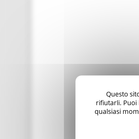
Questo sito
rifiutarli. Puo
qualsiasi mome