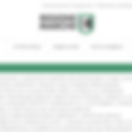
|
Amministrazione Trasparente
Profilo del committen
In Primo Piano
Regione Utile
Entra in Regione
TENGONO IL MANIFESTO EUROPEO PER PROTEGGERE LE AREE COST
IONALE: APPROVATI I PROGETTI DELLE IMPRESE MARCHIGIANE
!
 DI PISTE ED IL NUOVO PUMP TRACK, ULTIMATA LA CONSEGNA
!
ANA TRA REGIONE MARCHE, PREFETTURA DI PESARO E URBINO E I 
LE CATEGORIE PROTETTE: PROROGATO AL 10 SETTEMBRE IL TERM
ARE LO SPETTACOLO DAL VIVO NELLE MARCHE
!
GIE E VIDEOSORVEGLIANZA: APPROVATI I CRITERI DEL BANDO
!
UBBLICATO IL BANDO DA OLTRE 11 MILIONI DI EURO PER LE PMI, 
A SPERIMENTALE LA FERMATA DI CIVITANOVA PER DUE FRECCIAROS