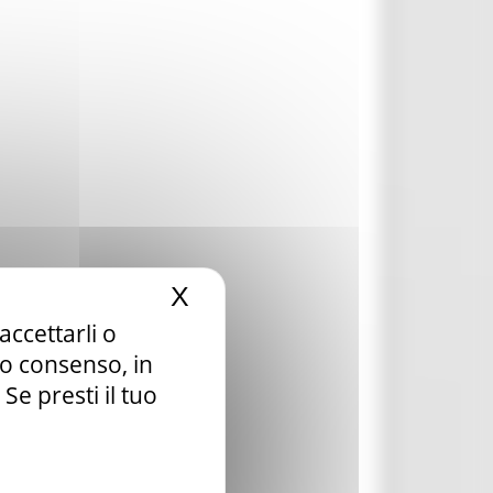
X
Nascondi il banner dei c
accettarli o
tuo consenso, in
e presti il tuo