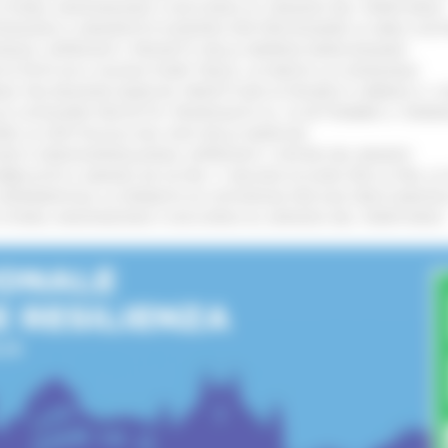
I STORIA, INNOVAZIONE E SOCCORSO AL SERVIZIO DEL TERRITORIO
!
TENGONO IL MANIFESTO EUROPEO PER PROTEGGERE LE AREE COST
IONALE: APPROVATI I PROGETTI DELLE IMPRESE MARCHIGIANE
!
 DI PISTE ED IL NUOVO PUMP TRACK, ULTIMATA LA CONSEGNA
!
ANA TRA REGIONE MARCHE, PREFETTURA DI PESARO E URBINO E I 
LE CATEGORIE PROTETTE: PROROGATO AL 10 SETTEMBRE IL TERM
ARE LO SPETTACOLO DAL VIVO NELLE MARCHE
!
GIE E VIDEOSORVEGLIANZA: APPROVATI I CRITERI DEL BANDO
!
UBBLICATO IL BANDO DA OLTRE 11 MILIONI DI EURO PER LE PMI, 
A SPERIMENTALE LA FERMATA DI CIVITANOVA PER DUE FRECCIAROS
I STORIA, INNOVAZIONE E SOCCORSO AL SERVIZIO DEL TERRITORIO
!