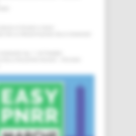
IERE
!
COMUNI DI PESARO E FANO
!
INE PER LA PRESENTAZIONE DELLE DOMANDE
!
LE DOMANDE DAL 1° SETTEMBRE
!
SA DELLA RELAZIONE MILANO – PESCARA
!