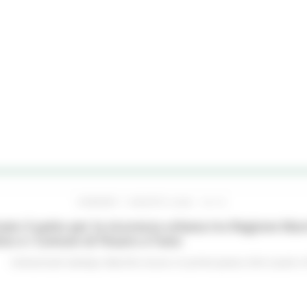
VENERDÌ 7 AGOSTO 2026 16:15
ato il patto per la sicurezza urbana tra Regione Mar
no e i Comuni di Pesaro e Fano
Comunicati stampa
Marche sicure
In primo piano
Enti Locali e