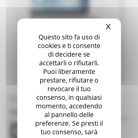
Marche Sicure, 1,2 milioni
per tecnologie e
X
Nascond
videosorveglianza: approvati
Questo sito fa uso di
i criteri del bando
cookies e ti consente
Comunicati stampa
In primo
di decidere se
piano
Enti Locali e
PA
Opportunità per il
accettarli o rifiutarli.
territorio
Puoi liberamente
prestare, rifiutare o
revocare il tuo
consenso, in qualsiasi
Tutte le news
momento, accedendo
Focus
al pannello delle
preferenze. Se presti il
tuo consenso, sarà