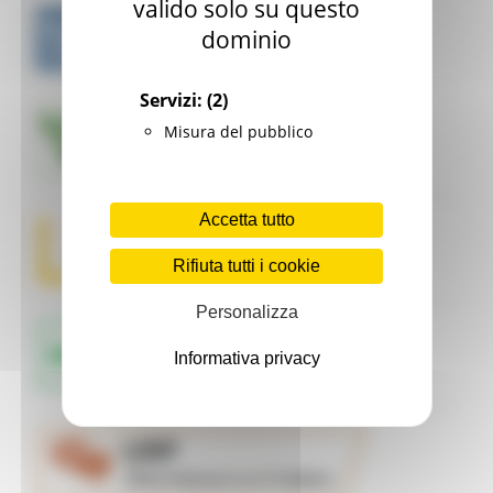
valido solo su questo
dominio
Servizi:
(2)
Misura del pubblico
Accetta tutto
Rifiuta tutti i cookie
Personalizza
Informativa privacy