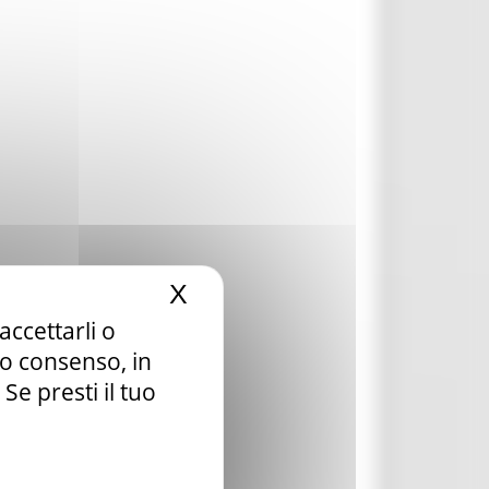
X
Nascondi il banner dei c
accettarli o
tuo consenso, in
e presti il tuo