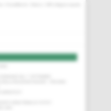
|
|
|
te
ProcediMarche
Rubrica
URP: la Regione risponde
IERE
!
LE DOMANDE DAL 1° SETTEMBRE
!
SA DELLA RELAZIONE MILANO – PESCARA
!
O ADRIATICO”
!
NITA’ VIENE PRIMA DI TUTTO”
!
DEL 35%
!