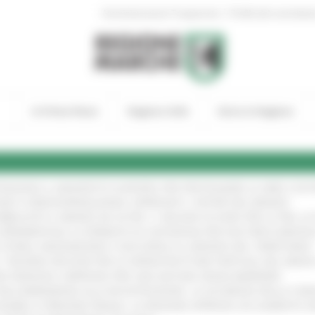
|
Amministrazione Trasparente
Profilo del committen
In Primo Piano
Regione Utile
Entra in Regione
TENGONO IL MANIFESTO EUROPEO PER PROTEGGERE LE AREE COST
GIE E VIDEOSORVEGLIANZA: APPROVATI I CRITERI DEL BANDO
!
UBBLICATO IL BANDO DA OLTRE 11 MILIONI DI EURO PER LE PMI, 
A SPERIMENTALE LA FERMATA DI CIVITANOVA PER DUE FRECCIAROS
I STORIA, INNOVAZIONE E SOCCORSO AL SERVIZIO DEL TERRITORIO
!
RO: “RISORSE DECISIVE PER LE INFRASTRUTTURE PORTUALI DEL MEDI
IONE RINNOVA L'IMPEGNO PER UNA NATURA SENZA BARRIERE
!
"DALL’EMERGENZA ALLA RICOSTRUZIONE. LA SICUREZZA DELLA COMU
 DISABILI E PERSONE FRAGILI: LA REGIONE APPROVA UN AUMENTO 