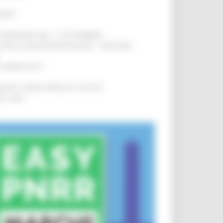
IERE
!
LE DOMANDE DAL 1° SETTEMBRE
!
SA DELLA RELAZIONE MILANO – PESCARA
!
O ADRIATICO”
!
NITA’ VIENE PRIMA DI TUTTO”
!
DEL 35%
!