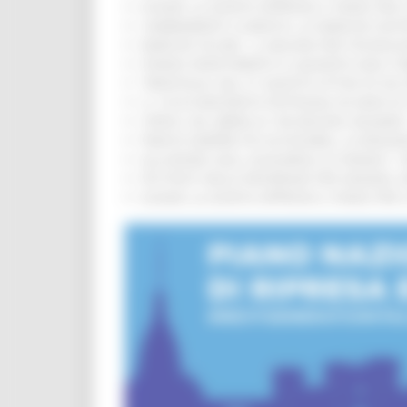
EUSAIR, LA GIUNTA APPROVA IL PIANO PER 
CAMBIAMENTI CLIMATICI, LE MARCHE SOS
MARCHE SICURE, 1,2 MILIONI PER TECNOLO
FONDO INVESTIMENTI E LIQUIDITÀ 2026: P
TRENITALIA, DAL 31 AGOSTO ATTIVA IN VI
IL 118 DI MACERATA FESTEGGIA 30 ANNI D
CIPESS, VIA LIBERA AI 106 MILIONI, BUGA
PARCHI SEMPRE PIÙ ACCESSIBILI, LA REG
ALLUVIONE 2022, ACQUAROLI AI SINDACI: 
PIÙ POSTI NELLE RESIDENZE PER ANZIANI,
EUSAIR, LA GIUNTA APPROVA IL PIANO PER 