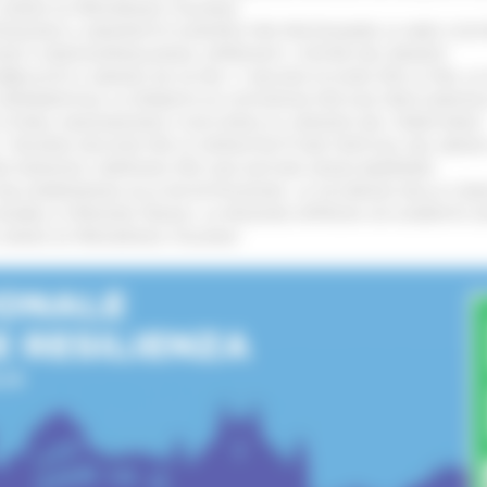
L’ANNO DI PRESIDENZA ITALIANA
!
TENGONO IL MANIFESTO EUROPEO PER PROTEGGERE LE AREE COST
GIE E VIDEOSORVEGLIANZA: APPROVATI I CRITERI DEL BANDO
!
UBBLICATO IL BANDO DA OLTRE 11 MILIONI DI EURO PER LE PMI, 
A SPERIMENTALE LA FERMATA DI CIVITANOVA PER DUE FRECCIAROS
I STORIA, INNOVAZIONE E SOCCORSO AL SERVIZIO DEL TERRITORIO
!
RO: “RISORSE DECISIVE PER LE INFRASTRUTTURE PORTUALI DEL MEDI
IONE RINNOVA L'IMPEGNO PER UNA NATURA SENZA BARRIERE
!
"DALL’EMERGENZA ALLA RICOSTRUZIONE. LA SICUREZZA DELLA COMU
 DISABILI E PERSONE FRAGILI: LA REGIONE APPROVA UN AUMENTO 
L’ANNO DI PRESIDENZA ITALIANA
!