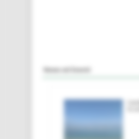
News ed Eventi
Camb
le a