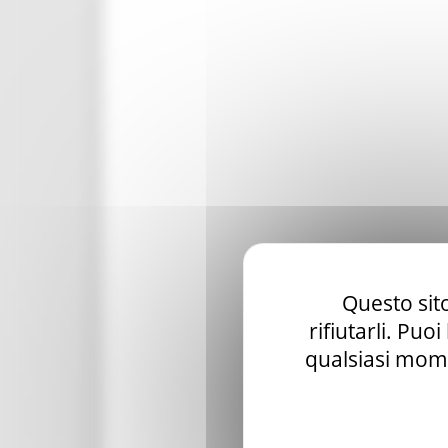
Questo sito
rifiutarli. Puo
qualsiasi mome