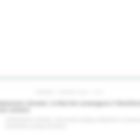
VENERDÌ 7 AGOSTO 2026 10:24
iamenti climatici, le Marche sostengono il Manifes
ree costiere
Cambiamenti climatici
Comunicati stampa
Ambiente
In primo 
sostenibile
Europa ed Estero