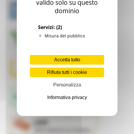
valido solo su questo
dominio
Servizi:
(2)
Misura del pubblico
Accetta tutto
Rifiuta tutti i cookie
Personalizza
Informativa privacy