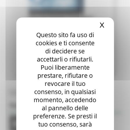
Marche Sicure, 1,2 milioni
per tecnologie e
X
Nascond
videosorveglianza: approvati
Questo sito fa uso di
i criteri del bando
cookies e ti consente
Comunicati stampa
In primo
di decidere se
piano
Enti Locali e
PA
Opportunità per il
accettarli o rifiutarli.
territorio
Puoi liberamente
prestare, rifiutare o
revocare il tuo
consenso, in qualsiasi
Tutte le news
momento, accedendo
Focus
al pannello delle
preferenze. Se presti il
tuo consenso, sarà