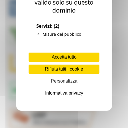
valido solo su questo
dominio
Servizi:
(2)
Misura del pubblico
Accetta tutto
Rifiuta tutti i cookie
Personalizza
Informativa privacy