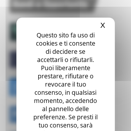
X
Nascond
Questo sito fa uso di
cookies e ti consente
di decidere se
accettarli o rifiutarli.
Puoi liberamente
prestare, rifiutare o
revocare il tuo
consenso, in qualsiasi
momento, accedendo
al pannello delle
preferenze. Se presti il
tuo consenso, sarà