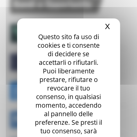
X
Nascond
Questo sito fa uso di
cookies e ti consente
di decidere se
accettarli o rifiutarli.
Puoi liberamente
prestare, rifiutare o
revocare il tuo
consenso, in qualsiasi
momento, accedendo
al pannello delle
preferenze. Se presti il
tuo consenso, sarà