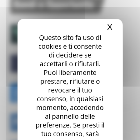
X
Nascond
Questo sito fa uso di
cookies e ti consente
di decidere se
accettarli o rifiutarli.
Puoi liberamente
prestare, rifiutare o
revocare il tuo
consenso, in qualsiasi
momento, accedendo
al pannello delle
preferenze. Se presti il
tuo consenso, sarà