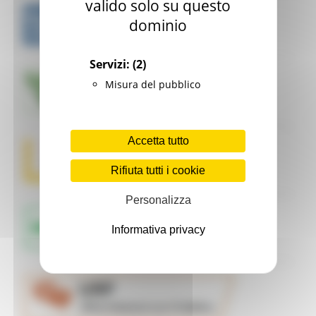
valido solo su questo
dominio
Servizi:
(2)
Misura del pubblico
Accetta tutto
Rifiuta tutti i cookie
Personalizza
Informativa privacy