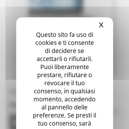
Marche Sicure, 1,2 milioni
per tecnologie e
X
Nascond
videosorveglianza: approvati
Questo sito fa uso di
i criteri del bando
cookies e ti consente
Comunicati stampa
In primo
di decidere se
piano
Enti Locali e
PA
Opportunità per il
accettarli o rifiutarli.
territorio
Puoi liberamente
prestare, rifiutare o
revocare il tuo
consenso, in qualsiasi
Tutte le news
momento, accedendo
Focus
al pannello delle
preferenze. Se presti il
tuo consenso, sarà