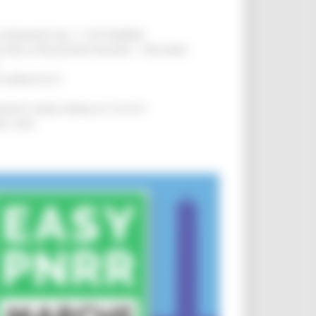
LE DOMANDE DAL 1° SETTEMBRE
!
SA DELLA RELAZIONE MILANO – PESCARA
!
O ADRIATICO”
!
NITA’ VIENE PRIMA DI TUTTO”
!
DEL 35%
!