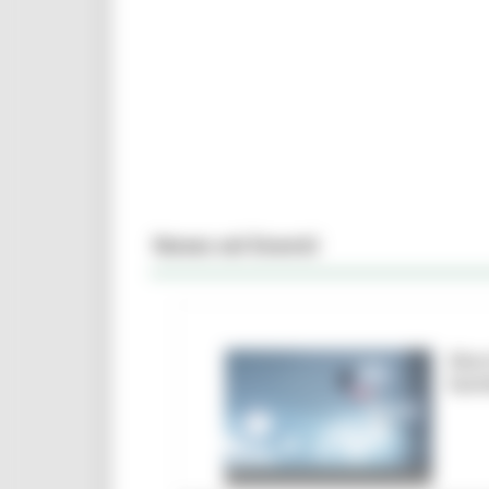
News ed Eventi
Marc
ban