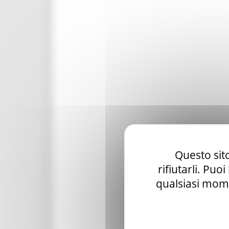
Questo sito
rifiutarli. Puo
qualsiasi mome