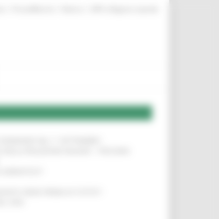
|
|
|
te
ProcediMarche
Rubrica
URP: la Regione risponde
LE DOMANDE DAL 1° SETTEMBRE
!
SA DELLA RELAZIONE MILANO – PESCARA
!
O ADRIATICO”
!
NITA’ VIENE PRIMA DI TUTTO”
!
DEL 35%
!