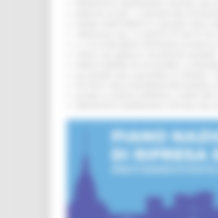
PRESENTATO HAPPENNINO, FESTIVAL DELL
MARCHE SICURE, 1,2 MILIONI PER TECNOLO
FONDO INVESTIMENTI E LIQUIDITÀ 2026: P
TRENITALIA, DAL 31 AGOSTO ATTIVA IN VI
IL 118 DI MACERATA FESTEGGIA 30 ANNI D
CIPESS, VIA LIBERA AI 106 MILIONI, BUGA
PARCHI SEMPRE PIÙ ACCESSIBILI, LA REG
ALLUVIONE 2022, ACQUAROLI AI SINDACI: 
PIÙ POSTI NELLE RESIDENZE PER ANZIANI,
EUSAIR, LA GIUNTA APPROVA IL PIANO PER 
PRESENTATO HAPPENNINO, FESTIVAL DELL