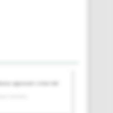
nza: approvati i criteri del
per il territorio