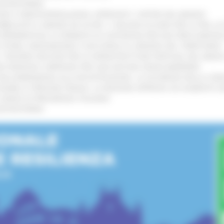
’ENTROTERRA
!
GIE E VIDEOSORVEGLIANZA: APPROVATI I CRITERI DEL BANDO
!
UBBLICATO IL BANDO DA OLTRE 11 MILIONI DI EURO PER LE PMI, 
A SPERIMENTALE LA FERMATA DI CIVITANOVA PER DUE FRECCIAROS
I STORIA, INNOVAZIONE E SOCCORSO AL SERVIZIO DEL TERRITORIO
!
RO: “RISORSE DECISIVE PER LE INFRASTRUTTURE PORTUALI DEL MEDI
IONE RINNOVA L'IMPEGNO PER UNA NATURA SENZA BARRIERE
!
"DALL’EMERGENZA ALLA RICOSTRUZIONE. LA SICUREZZA DELLA COMU
 DISABILI E PERSONE FRAGILI: LA REGIONE APPROVA UN AUMENTO 
L’ANNO DI PRESIDENZA ITALIANA
!
’ENTROTERRA
!