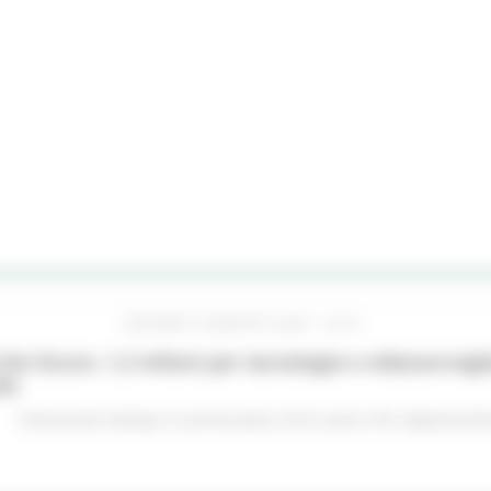
GIOVEDÌ 6 AGOSTO 2026 16:42
he Sicure, 1,2 milioni per tecnologie e videosorveglia
do
Comunicati stampa
In primo piano
Enti Locali e PA
Opportunità 