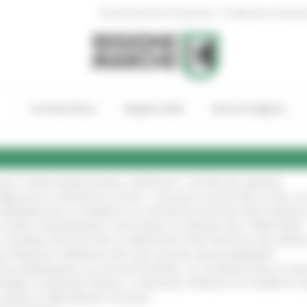
|
Amministrazione Trasparente
Profilo del committen
In Primo Piano
Regione Utile
Entra in Regione
GIE E VIDEOSORVEGLIANZA: APPROVATI I CRITERI DEL BANDO
!
UBBLICATO IL BANDO DA OLTRE 11 MILIONI DI EURO PER LE PMI, 
A SPERIMENTALE LA FERMATA DI CIVITANOVA PER DUE FRECCIAROS
I STORIA, INNOVAZIONE E SOCCORSO AL SERVIZIO DEL TERRITORIO
!
RO: “RISORSE DECISIVE PER LE INFRASTRUTTURE PORTUALI DEL MEDI
IONE RINNOVA L'IMPEGNO PER UNA NATURA SENZA BARRIERE
!
"DALL’EMERGENZA ALLA RICOSTRUZIONE. LA SICUREZZA DELLA COMU
 DISABILI E PERSONE FRAGILI: LA REGIONE APPROVA UN AUMENTO 
L’ANNO DI PRESIDENZA ITALIANA
!