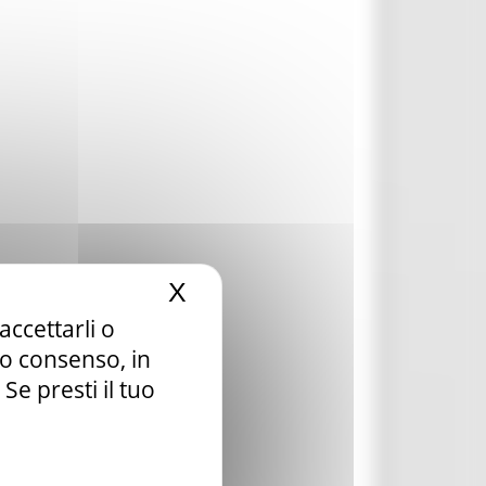
X
Nascondi il banner dei c
accettarli o
tuo consenso, in
e presti il tuo