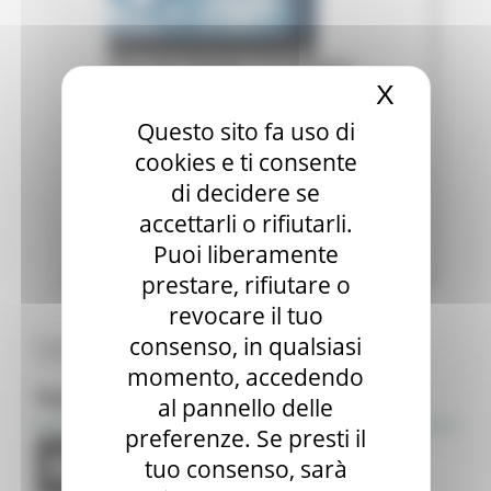
Marche Sicure, 1,2 milioni
per tecnologie e
X
Nascond
videosorveglianza: approvati
Questo sito fa uso di
i criteri del bando
cookies e ti consente
Comunicati stampa
In primo
di decidere se
piano
Enti Locali e
PA
Opportunità per il
accettarli o rifiutarli.
territorio
Puoi liberamente
prestare, rifiutare o
revocare il tuo
consenso, in qualsiasi
Tutte le news
momento, accedendo
Focus
al pannello delle
preferenze. Se presti il
tuo consenso, sarà