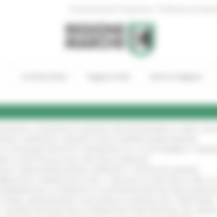
|
Amministrazione Trasparente
Profilo del committen
In Primo Piano
Regione Utile
Entra in Regione
TENGONO IL MANIFESTO EUROPEO PER PROTEGGERE LE AREE COST
IONALE: APPROVATI I PROGETTI DELLE IMPRESE MARCHIGIANE
!
LE CATEGORIE PROTETTE: PROROGATO AL 10 SETTEMBRE IL TERM
ARE LO SPETTACOLO DAL VIVO NELLE MARCHE
!
GIE E VIDEOSORVEGLIANZA: APPROVATI I CRITERI DEL BANDO
!
UBBLICATO IL BANDO DA OLTRE 11 MILIONI DI EURO PER LE PMI, 
A SPERIMENTALE LA FERMATA DI CIVITANOVA PER DUE FRECCIAROS
I STORIA, INNOVAZIONE E SOCCORSO AL SERVIZIO DEL TERRITORIO
!
RO: “RISORSE DECISIVE PER LE INFRASTRUTTURE PORTUALI DEL MEDI