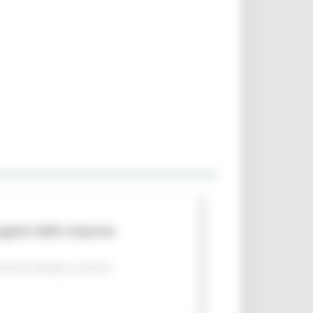
rogetti delle imprese
nicati stampa
In primo