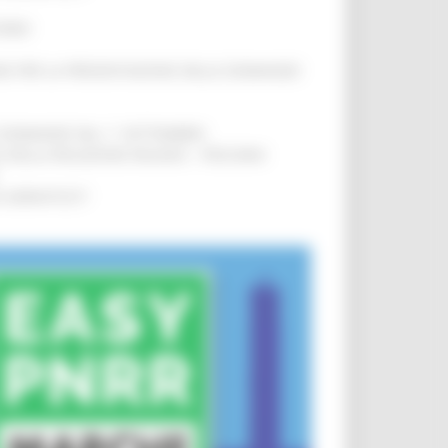
IERE
!
INE PER LA PRESENTAZIONE DELLE DOMANDE
!
LE DOMANDE DAL 1° SETTEMBRE
!
SA DELLA RELAZIONE MILANO – PESCARA
!
O ADRIATICO”
!