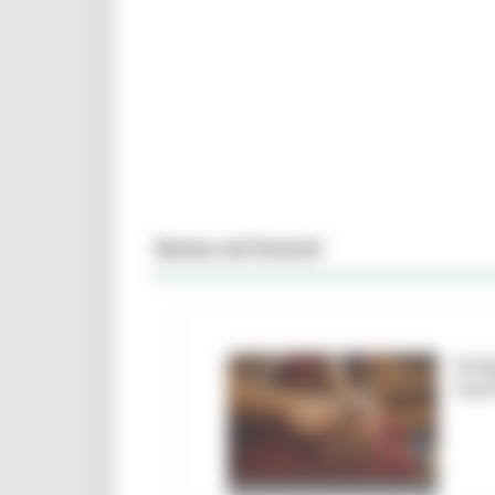
News ed Eventi
Arti
mar