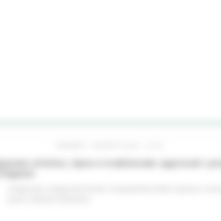
VENERDÌ 7 AGOSTO 2026 13:48
gianato artistico, tipico e tradizionale: approvati i p
chigiane
Artigianato
Artigianato bandi
Competitività delle imprese
Comu
piano
Attività Produttive