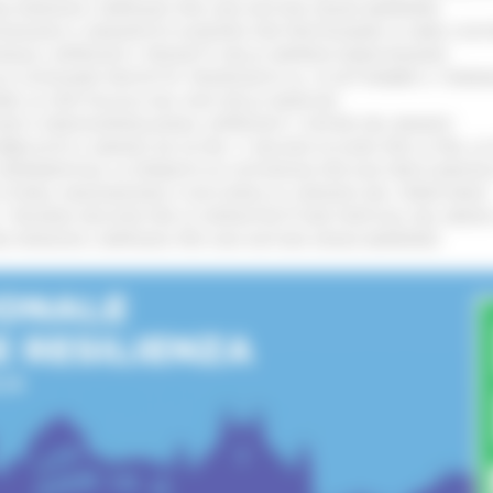
IONE RINNOVA L'IMPEGNO PER UNA NATURA SENZA BARRIERE
!
TENGONO IL MANIFESTO EUROPEO PER PROTEGGERE LE AREE COST
IONALE: APPROVATI I PROGETTI DELLE IMPRESE MARCHIGIANE
!
LE CATEGORIE PROTETTE: PROROGATO AL 10 SETTEMBRE IL TERM
ARE LO SPETTACOLO DAL VIVO NELLE MARCHE
!
GIE E VIDEOSORVEGLIANZA: APPROVATI I CRITERI DEL BANDO
!
UBBLICATO IL BANDO DA OLTRE 11 MILIONI DI EURO PER LE PMI, 
A SPERIMENTALE LA FERMATA DI CIVITANOVA PER DUE FRECCIAROS
I STORIA, INNOVAZIONE E SOCCORSO AL SERVIZIO DEL TERRITORIO
!
RO: “RISORSE DECISIVE PER LE INFRASTRUTTURE PORTUALI DEL MEDI
IONE RINNOVA L'IMPEGNO PER UNA NATURA SENZA BARRIERE
!