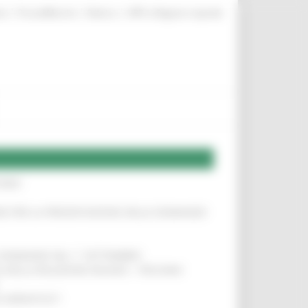
|
|
|
te
ProcediMarche
Rubrica
URP: la Regione risponde
IERE
!
INE PER LA PRESENTAZIONE DELLE DOMANDE
!
LE DOMANDE DAL 1° SETTEMBRE
!
SA DELLA RELAZIONE MILANO – PESCARA
!
O ADRIATICO”
!