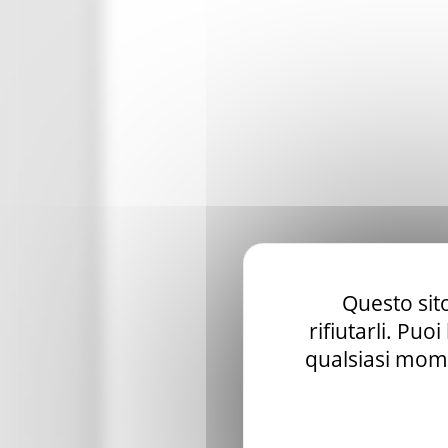
Questo sito
rifiutarli. Puo
qualsiasi mome