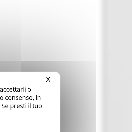
X
Nascondi il banner dei c
accettarli o
tuo consenso, in
e presti il tuo