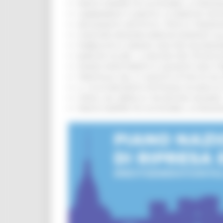
PARCHI SEMPRE PIÙ ACCESSIBILI, LA REG
CAMBIAMENTI CLIMATICI, LE MARCHE SOS
ARTIGIANATO ARTISTICO, TIPICO E TRADIZ
CONCORSI REGIONE MARCHE RISERVATI AL
PUBBLICATO IL BANDO 2026 PER VALORIZZ
MARCHE SICURE, 1,2 MILIONI PER TECNOLO
FONDO INVESTIMENTI E LIQUIDITÀ 2026: P
TRENITALIA, DAL 31 AGOSTO ATTIVA IN VI
IL 118 DI MACERATA FESTEGGIA 30 ANNI D
CIPESS, VIA LIBERA AI 106 MILIONI, BUGA
PARCHI SEMPRE PIÙ ACCESSIBILI, LA REG