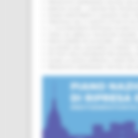
PRESENTATO HAPPENNINO, FESTIVAL DELL
MARCHE SICURE, 1,2 MILIONI PER TECNOLO
FONDO INVESTIMENTI E LIQUIDITÀ 2026: P
TRENITALIA, DAL 31 AGOSTO ATTIVA IN VI
IL 118 DI MACERATA FESTEGGIA 30 ANNI D
CIPESS, VIA LIBERA AI 106 MILIONI, BUGA
PARCHI SEMPRE PIÙ ACCESSIBILI, LA REG
ALLUVIONE 2022, ACQUAROLI AI SINDACI: 
PIÙ POSTI NELLE RESIDENZE PER ANZIANI,
EUSAIR, LA GIUNTA APPROVA IL PIANO PER 
PRESENTATO HAPPENNINO, FESTIVAL DELL