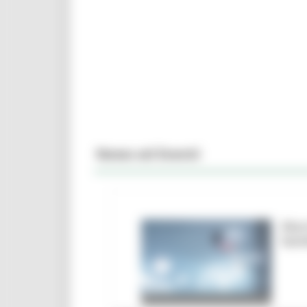
News ed Eventi
Marc
ban