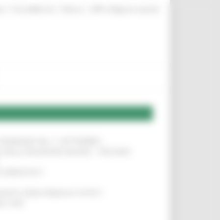
|
|
|
te
ProcediMarche
Rubrica
URP: la Regione risponde
LE DOMANDE DAL 1° SETTEMBRE
!
SA DELLA RELAZIONE MILANO – PESCARA
!
O ADRIATICO”
!
NITA’ VIENE PRIMA DI TUTTO”
!
DEL 35%
!