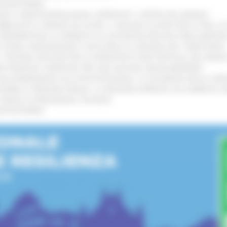
’ENTROTERRA
!
GIE E VIDEOSORVEGLIANZA: APPROVATI I CRITERI DEL BANDO
!
UBBLICATO IL BANDO DA OLTRE 11 MILIONI DI EURO PER LE PMI, 
A SPERIMENTALE LA FERMATA DI CIVITANOVA PER DUE FRECCIAROS
I STORIA, INNOVAZIONE E SOCCORSO AL SERVIZIO DEL TERRITORIO
!
RO: “RISORSE DECISIVE PER LE INFRASTRUTTURE PORTUALI DEL MEDI
IONE RINNOVA L'IMPEGNO PER UNA NATURA SENZA BARRIERE
!
"DALL’EMERGENZA ALLA RICOSTRUZIONE. LA SICUREZZA DELLA COMU
 DISABILI E PERSONE FRAGILI: LA REGIONE APPROVA UN AUMENTO 
L’ANNO DI PRESIDENZA ITALIANA
!
’ENTROTERRA
!