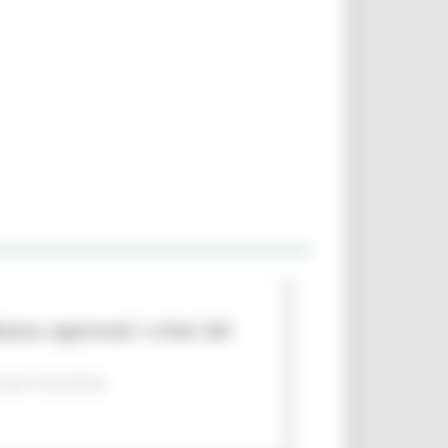
nza: approvati i criteri del
per il territorio