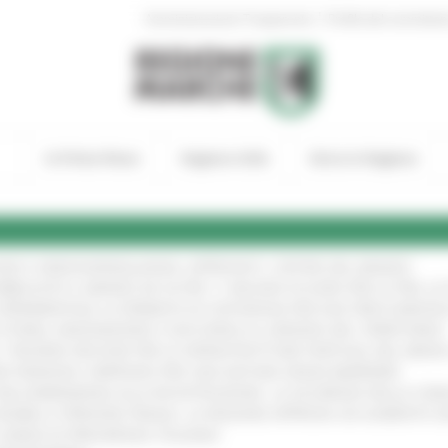
|
Amministrazione Trasparente
Profilo del committen
In Primo Piano
Regione Utile
Entra in Regione
GIE E VIDEOSORVEGLIANZA: APPROVATI I CRITERI DEL BANDO
!
UBBLICATO IL BANDO DA OLTRE 11 MILIONI DI EURO PER LE PMI, 
A SPERIMENTALE LA FERMATA DI CIVITANOVA PER DUE FRECCIAROS
I STORIA, INNOVAZIONE E SOCCORSO AL SERVIZIO DEL TERRITORIO
!
RO: “RISORSE DECISIVE PER LE INFRASTRUTTURE PORTUALI DEL MEDI
IONE RINNOVA L'IMPEGNO PER UNA NATURA SENZA BARRIERE
!
"DALL’EMERGENZA ALLA RICOSTRUZIONE. LA SICUREZZA DELLA COMU
 DISABILI E PERSONE FRAGILI: LA REGIONE APPROVA UN AUMENTO 
L’ANNO DI PRESIDENZA ITALIANA
!