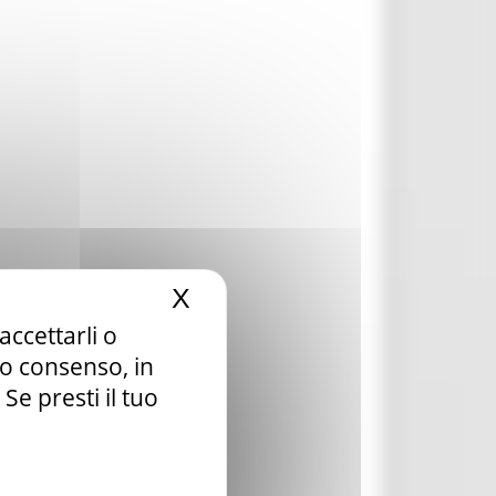
X
Nascondi il banner dei c
accettarli o
tuo consenso, in
e presti il tuo