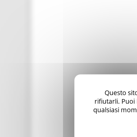
Questo sito
rifiutarli. Puo
qualsiasi mome