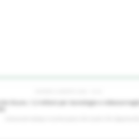
GIOVEDÌ 6 AGOSTO 2026 16:42
he Sicure, 1,2 milioni per tecnologie e videosorveglia
do
Comunicati stampa
In primo piano
Enti Locali e PA
Opportunità 