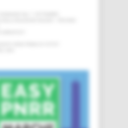
LE DOMANDE DAL 1° SETTEMBRE
!
SA DELLA RELAZIONE MILANO – PESCARA
!
O ADRIATICO”
!
NITA’ VIENE PRIMA DI TUTTO”
!
DEL 35%
!