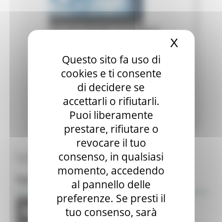
Marche Sicure, 1,2 milioni
per tecnologie e
X
Nascond
videosorveglianza: approvati
Questo sito fa uso di
i criteri del bando
cookies e ti consente
Comunicati stampa
In primo
di decidere se
piano
Enti Locali e
PA
Opportunità per il
accettarli o rifiutarli.
territorio
Puoi liberamente
prestare, rifiutare o
revocare il tuo
consenso, in qualsiasi
Tutte le news
momento, accedendo
Focus
al pannello delle
preferenze. Se presti il
tuo consenso, sarà