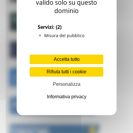
valido solo su questo
dominio
Servizi:
(2)
Misura del pubblico
Accetta tutto
Rifiuta tutti i cookie
Personalizza
Informativa privacy