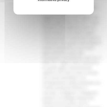
esperienze culturali che hanno
vissuto e che ci hanno raccontato.
Non sono ragazzi che vogliono
fuggire in Europa, sono ragazzi che
hanno colto il fatto che non ci sono
frontiere, che dobbiamo aprire le
nostre menti e che hanno capito
cosa serve per il mondo del lavoro e
il mercato. Per questo come Regione
stiamo investendo su vari fronti:
apprendistato, duale, alta
formazione, autoimpresa, start up. Il
fatto che i ragazzi stessi parlassero
di questo oggi è fondamentale:
significa che nelle scuole è entrata
una nuova mentalità e una
consapevolezza delle possibilità che
i Fondi strutturali offrono in
concreto. La Regione si impegnerà
quindi in un dialogo sempre più
stretto con la scuola e con le