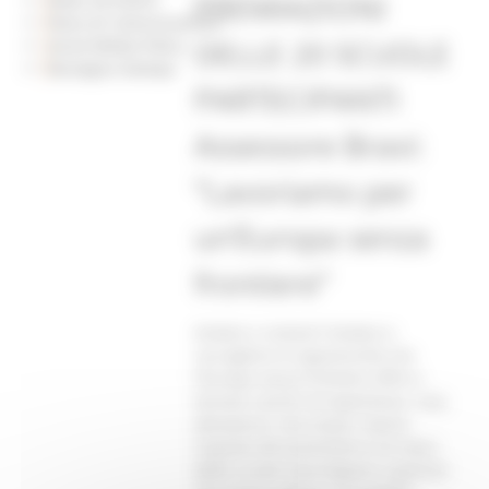
PREMIAZIONI
Piano di Comunicazione
DELLE 20 SCUOLE
Social Media Policy
Rassegna Stampa
PARTECIPANTI
Assessore Bravi:
”Lavoriamo per
un’Europa senza
frontiere”
Andare o restare? Andare e
raccogliere le opportunità che
l'Europa senza frontiere offre e
tornare carichi di esperienze. Così,
attraverso i loro lavori, hanno
risposto all'unanimità le 20 classi
delle scuole marchigiane superiori