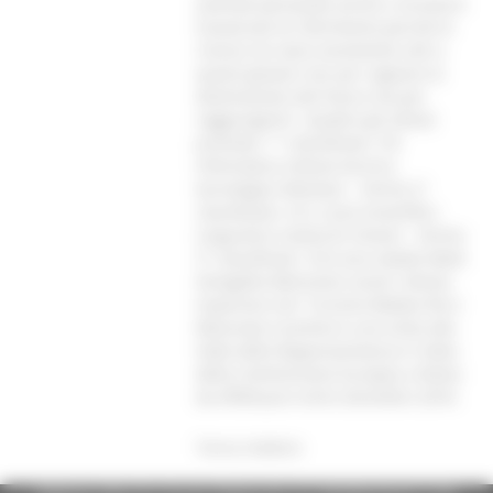
aziende pensando anche a strutture
trasversali di riferimento perché le
risorse Ue siano veramente utili a
questi giovani non per sognare la
destinazione del futuro ma per
raggiungerla”. Quattro gli Istituti
premiati: 1° classificato: 3 B
Informatica istituto tecnico-
tecnologico Montani – Fermo 2°
classificato: 4 CL Liceo Scientifico
Linguistico Calzecchi Onesti – Fermo
3° classificato: 3 B Liceo statale Medi
Senigallia Menzione social: istituto
Superiore Ind. Turismo Matteo Ricci
Macerata Il premio è una visita alla
Sede della Rappresentanza in Italia
della Commissione Europea a Roma
da effettuarsi entro dicembre 2018.
Torna indietro