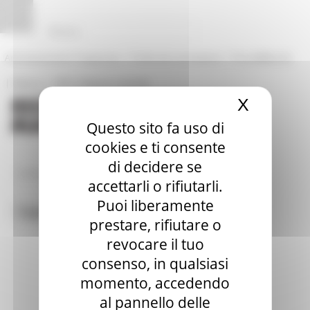
Vai al contenuto
Vai al piede
Vai al menu
Vai alla sezione Amministrazione Trasparente
Pannello di gestione dei cookies
|
|
Amministrazione Trasparente
Profilo del committente
ProcediMarche
|
|
Rubrica
URP: la Regione risponde
X
Nascond
Questo sito fa uso di
cookies e ti consente
di decidere se
/
In Primo Piano
Comunicati Stampa
accettarli o rifiutarli.
Puoi liberamente
Toggle navigation
MENU & Contatti
prestare, rifiutare o
revocare il tuo
consenso, in qualsiasi
momento, accedendo
al pannello delle