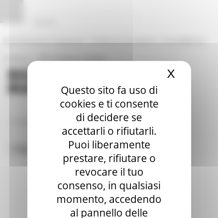
Vai al contenuto
Vai al piede
Vai al menu
Vai alla sezione Amministrazione Trasparente
Pannello di gestione dei cookies
|
|
Amministrazione Trasparente
Profilo del committente
ProcediMarche
|
|
Rubrica
URP: la Regione risponde
X
Nascond
Questo sito fa uso di
cookies e ti consente
di decidere se
/
In Primo Piano
Comunicati Stampa
accettarli o rifiutarli.
Puoi liberamente
Toggle navigation
MENU & Contatti
prestare, rifiutare o
revocare il tuo
consenso, in qualsiasi
momento, accedendo
al pannello delle