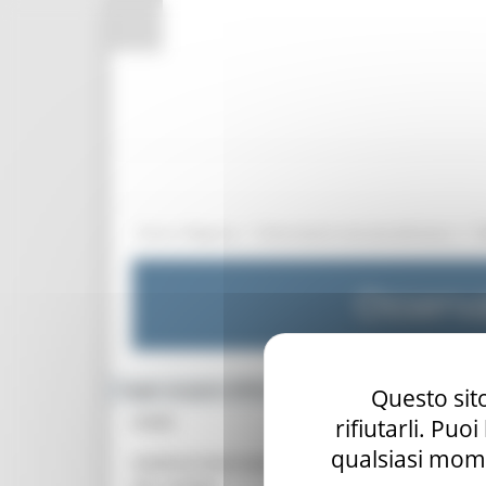
Pannello di gestione dei cookies
/
/
Entra in Regione
Osservatorio mercato del lavoro
Osserva
Toggle navigation
MENU & Contatti
Questo sito
HOME
rifiutarli. Puo
qualsiasi mome
OSSERVATORIO REGIONALE DEL MERCATO