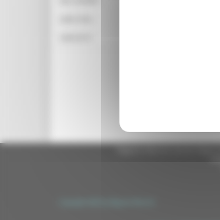
DEL LAVORO
LINK UTILI
CONTATTI
Regione Marche Giunta Regional
cas
Copyright 2026 by Regione Marche