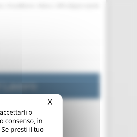
|
|
|
te
ProcediMarche
Rubrica
URP: la Regione risponde
l Lavoro
X
Nascondi il banner dei c
accettarli o
tuo consenso, in
e presti il tuo