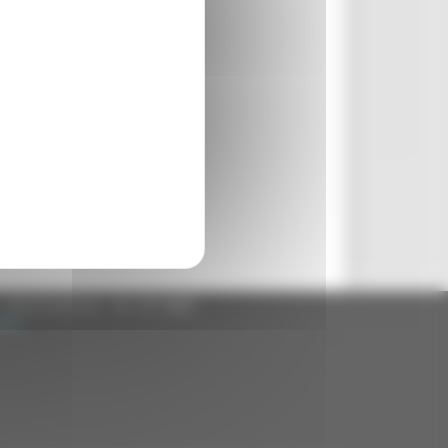
- 60125 Ancona - tel. 071.8061
.it