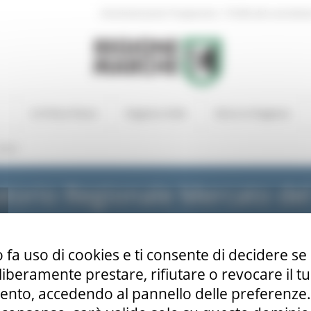
|
Amministrazione Trasparente
Profilo del committen
In Primo Piano
Regione Utile
Entra in Regione
NEWS
torio Regionale Mercato de
 fa uso di cookies e ti consente di decidere se 
i liberamente prestare, rifiutare o revocare il 
nto, accedendo al pannello delle preferenze. S