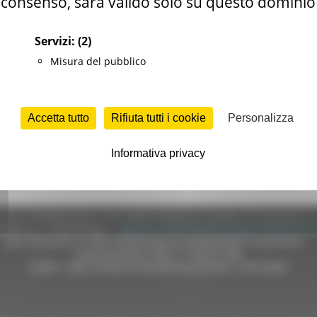
consenso, sarà valido solo su questo dominio
Servizi:
(2)
Misura del pubblico
Accetta tutto
Rifiuta tutti i cookie
Personalizza
Informativa privacy
e (CF 80008630420 P.IVA 00481070423) via Gentile da Fabriano, 9 
ella p.e.c. istituzionale :
regione.marche.protocollogiunta@emarche
Sito realizzato su CMS DotNetNuke by DotNetNuke Corporation
Autorizzazione SIAE n° 1225/I/1298
DUNS - Data Universal Numbering System: 514216030