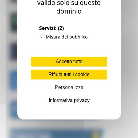
valido solo su questo
dominio
Servizi:
(2)
Misura del pubblico
Accetta tutto
Rifiuta tutti i cookie
Personalizza
Informativa privacy