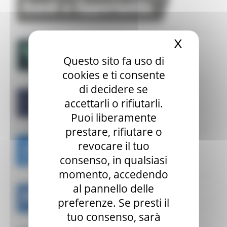
X
Nascond
Questo sito fa uso di
cookies e ti consente
di decidere se
accettarli o rifiutarli.
Puoi liberamente
prestare, rifiutare o
revocare il tuo
consenso, in qualsiasi
momento, accedendo
al pannello delle
preferenze. Se presti il
tuo consenso, sarà