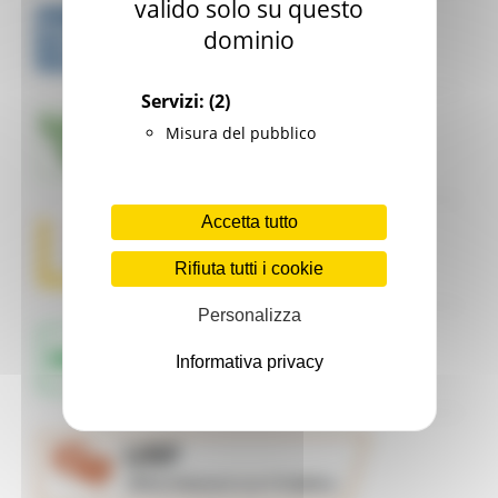
valido solo su questo
dominio
Servizi:
(2)
Misura del pubblico
Accetta tutto
Rifiuta tutti i cookie
Personalizza
Informativa privacy