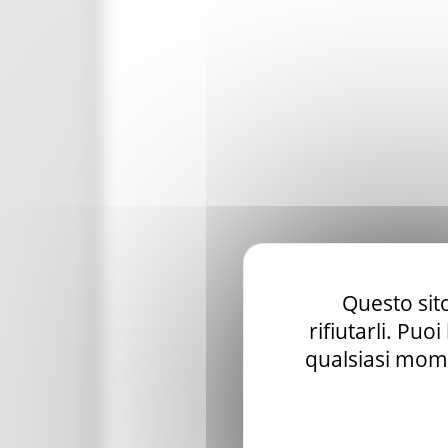
Questo sito
rifiutarli. Puo
qualsiasi mome