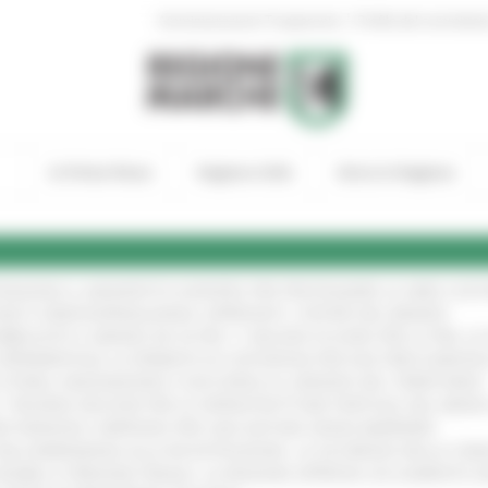
|
Amministrazione Trasparente
Profilo del committen
In Primo Piano
Regione Utile
Entra in Regione
TENGONO IL MANIFESTO EUROPEO PER PROTEGGERE LE AREE COST
GIE E VIDEOSORVEGLIANZA: APPROVATI I CRITERI DEL BANDO
!
UBBLICATO IL BANDO DA OLTRE 11 MILIONI DI EURO PER LE PMI, 
A SPERIMENTALE LA FERMATA DI CIVITANOVA PER DUE FRECCIAROS
I STORIA, INNOVAZIONE E SOCCORSO AL SERVIZIO DEL TERRITORIO
!
RO: “RISORSE DECISIVE PER LE INFRASTRUTTURE PORTUALI DEL MEDI
IONE RINNOVA L'IMPEGNO PER UNA NATURA SENZA BARRIERE
!
"DALL’EMERGENZA ALLA RICOSTRUZIONE. LA SICUREZZA DELLA COMU
 DISABILI E PERSONE FRAGILI: LA REGIONE APPROVA UN AUMENTO 