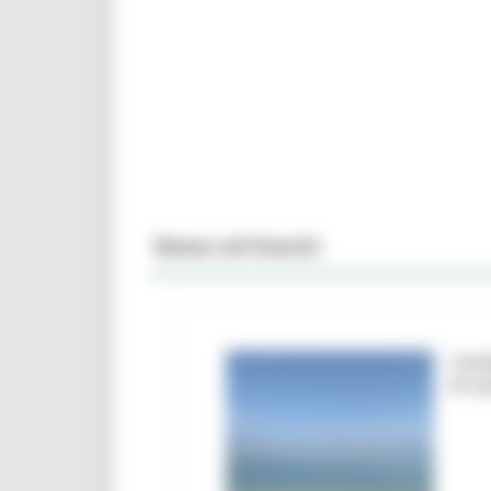
News ed Eventi
Camb
le a