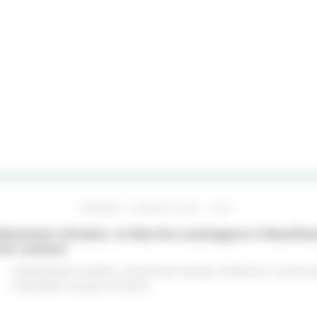
VENERDÌ 7 AGOSTO 2026 10:24
iamenti climatici, le Marche sostengono il Manifes
ree costiere
Cambiamenti climatici
Comunicati stampa
Ambiente
In primo 
sostenibile
Europa ed Estero