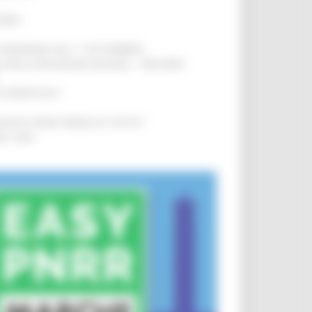
IERE
!
LE DOMANDE DAL 1° SETTEMBRE
!
SA DELLA RELAZIONE MILANO – PESCARA
!
O ADRIATICO”
!
NITA’ VIENE PRIMA DI TUTTO”
!
DEL 35%
!