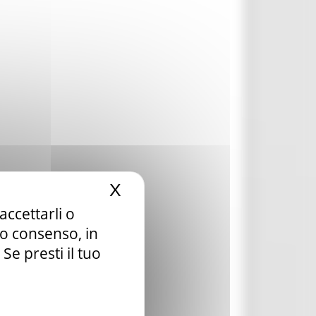
X
Nascondi il banner dei c
accettarli o
tuo consenso, in
e presti il tuo