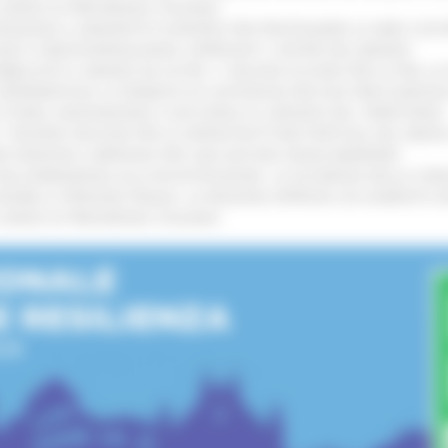
L’ANNO DI PRESIDENZA ITALIANA
!
TENGONO IL MANIFESTO EUROPEO PER PROTEGGERE LE AREE COST
GIE E VIDEOSORVEGLIANZA: APPROVATI I CRITERI DEL BANDO
!
UBBLICATO IL BANDO DA OLTRE 11 MILIONI DI EURO PER LE PMI, 
A SPERIMENTALE LA FERMATA DI CIVITANOVA PER DUE FRECCIAROS
I STORIA, INNOVAZIONE E SOCCORSO AL SERVIZIO DEL TERRITORIO
!
RO: “RISORSE DECISIVE PER LE INFRASTRUTTURE PORTUALI DEL MEDI
IONE RINNOVA L'IMPEGNO PER UNA NATURA SENZA BARRIERE
!
"DALL’EMERGENZA ALLA RICOSTRUZIONE. LA SICUREZZA DELLA COMU
 DISABILI E PERSONE FRAGILI: LA REGIONE APPROVA UN AUMENTO 
L’ANNO DI PRESIDENZA ITALIANA
!