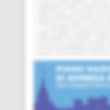
EUSAIR, LA GIUNTA APPROVA IL PIANO PER 
CAMBIAMENTI CLIMATICI, LE MARCHE SOS
MARCHE SICURE, 1,2 MILIONI PER TECNOLO
FONDO INVESTIMENTI E LIQUIDITÀ 2026: P
TRENITALIA, DAL 31 AGOSTO ATTIVA IN VI
IL 118 DI MACERATA FESTEGGIA 30 ANNI D
CIPESS, VIA LIBERA AI 106 MILIONI, BUGA
PARCHI SEMPRE PIÙ ACCESSIBILI, LA REG
ALLUVIONE 2022, ACQUAROLI AI SINDACI: 
PIÙ POSTI NELLE RESIDENZE PER ANZIANI,
EUSAIR, LA GIUNTA APPROVA IL PIANO PER 