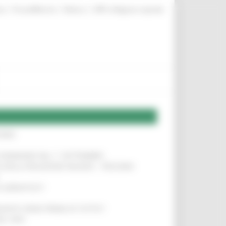
|
|
|
te
ProcediMarche
Rubrica
URP: la Regione risponde
IERE
!
LE DOMANDE DAL 1° SETTEMBRE
!
SA DELLA RELAZIONE MILANO – PESCARA
!
O ADRIATICO”
!
NITA’ VIENE PRIMA DI TUTTO”
!
DEL 35%
!