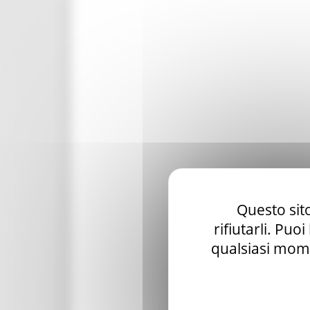
Questo sito
rifiutarli. Puo
qualsiasi mome