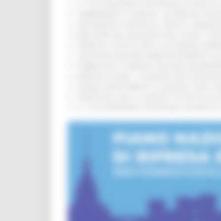
IL 118 DI MACERATA FESTEGGIA 30 ANNI D
CAMBIAMENTI CLIMATICI, LE MARCHE SOS
ARTIGIANATO ARTISTICO, TIPICO E TRADIZ
BIKE PARK DEL MONTEFELTRO, OLTRE 7 KM
FIRMATO IL PATTO PER LA SICUREZZA URB
CONCORSI REGIONE MARCHE RISERVATI AL
PUBBLICATO IL BANDO 2026 PER VALORIZZ
MARCHE SICURE, 1,2 MILIONI PER TECNOLO
FONDO INVESTIMENTI E LIQUIDITÀ 2026: P
TRENITALIA, DAL 31 AGOSTO ATTIVA IN VI
IL 118 DI MACERATA FESTEGGIA 30 ANNI D