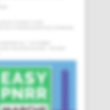
IERE
!
COMUNI DI PESARO E FANO
!
INE PER LA PRESENTAZIONE DELLE DOMANDE
!
LE DOMANDE DAL 1° SETTEMBRE
!
SA DELLA RELAZIONE MILANO – PESCARA
!