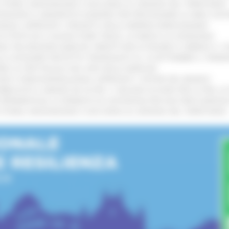
I STORIA, INNOVAZIONE E SOCCORSO AL SERVIZIO DEL TERRITORIO
!
TENGONO IL MANIFESTO EUROPEO PER PROTEGGERE LE AREE COST
IONALE: APPROVATI I PROGETTI DELLE IMPRESE MARCHIGIANE
!
 DI PISTE ED IL NUOVO PUMP TRACK, ULTIMATA LA CONSEGNA
!
ANA TRA REGIONE MARCHE, PREFETTURA DI PESARO E URBINO E I 
LE CATEGORIE PROTETTE: PROROGATO AL 10 SETTEMBRE IL TERM
ARE LO SPETTACOLO DAL VIVO NELLE MARCHE
!
GIE E VIDEOSORVEGLIANZA: APPROVATI I CRITERI DEL BANDO
!
UBBLICATO IL BANDO DA OLTRE 11 MILIONI DI EURO PER LE PMI, 
A SPERIMENTALE LA FERMATA DI CIVITANOVA PER DUE FRECCIAROS
I STORIA, INNOVAZIONE E SOCCORSO AL SERVIZIO DEL TERRITORIO
!