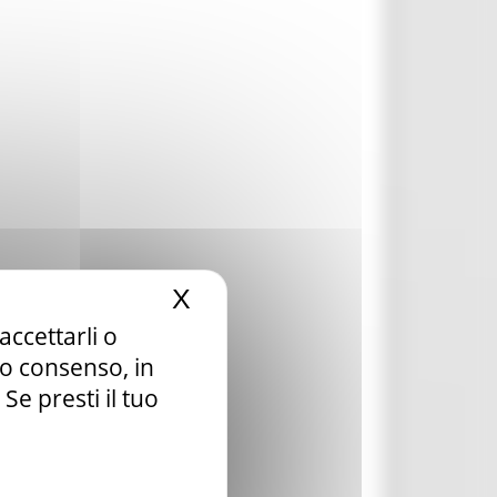
X
Nascondi il banner dei c
accettarli o
tuo consenso, in
e presti il tuo