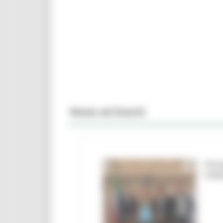
News ed Eventi
Firm
Urbi