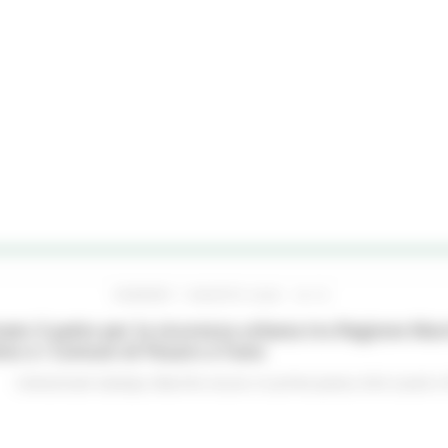
VENERDÌ 7 AGOSTO 2026 16:15
ato il patto per la sicurezza urbana tra Regione Mar
no e i Comuni di Pesaro e Fano
Comunicati stampa
Marche sicure
In primo piano
Enti Locali e