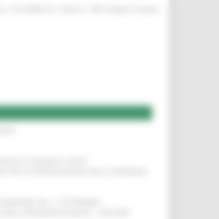
|
|
|
te
ProcediMarche
Rubrica
URP: la Regione risponde
IERE
!
COMUNI DI PESARO E FANO
!
INE PER LA PRESENTAZIONE DELLE DOMANDE
!
LE DOMANDE DAL 1° SETTEMBRE
!
SA DELLA RELAZIONE MILANO – PESCARA
!