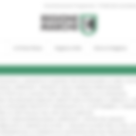
|
Amministrazione Trasparente
Profilo del committen
In Primo Piano
Regione Utile
Entra in Regione
TENGONO IL MANIFESTO EUROPEO PER PROTEGGERE LE AREE COST
IONALE: APPROVATI I PROGETTI DELLE IMPRESE MARCHIGIANE
!
 DI PISTE ED IL NUOVO PUMP TRACK, ULTIMATA LA CONSEGNA
!
ANA TRA REGIONE MARCHE, PREFETTURA DI PESARO E URBINO E I 
LE CATEGORIE PROTETTE: PROROGATO AL 10 SETTEMBRE IL TERM
ARE LO SPETTACOLO DAL VIVO NELLE MARCHE
!
GIE E VIDEOSORVEGLIANZA: APPROVATI I CRITERI DEL BANDO
!
UBBLICATO IL BANDO DA OLTRE 11 MILIONI DI EURO PER LE PMI, 
A SPERIMENTALE LA FERMATA DI CIVITANOVA PER DUE FRECCIAROS