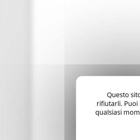
Questo sito
rifiutarli. Puo
qualsiasi mome