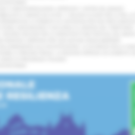
’ENTROTERRA
!
GIE E VIDEOSORVEGLIANZA: APPROVATI I CRITERI DEL BANDO
!
UBBLICATO IL BANDO DA OLTRE 11 MILIONI DI EURO PER LE PMI, 
A SPERIMENTALE LA FERMATA DI CIVITANOVA PER DUE FRECCIAROS
I STORIA, INNOVAZIONE E SOCCORSO AL SERVIZIO DEL TERRITORIO
!
RO: “RISORSE DECISIVE PER LE INFRASTRUTTURE PORTUALI DEL MEDI
IONE RINNOVA L'IMPEGNO PER UNA NATURA SENZA BARRIERE
!
"DALL’EMERGENZA ALLA RICOSTRUZIONE. LA SICUREZZA DELLA COMU
 DISABILI E PERSONE FRAGILI: LA REGIONE APPROVA UN AUMENTO 
L’ANNO DI PRESIDENZA ITALIANA
!
’ENTROTERRA
!