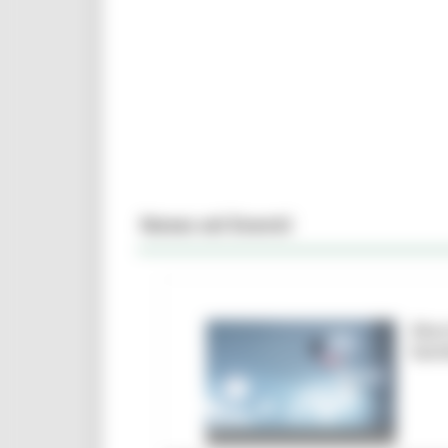
News ed Eventi
Marc
ban