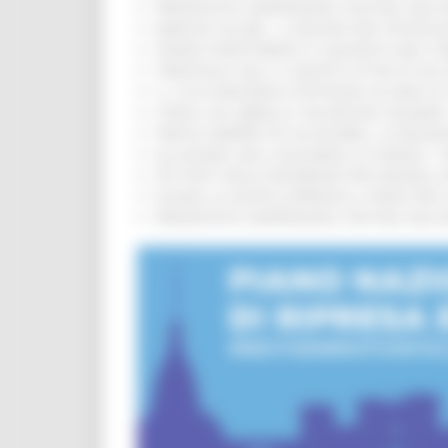
PRESENTATO HAPPENNINO, FESTIVAL DELL
MARCHE SICURE, 1,2 MILIONI PER TECNOLO
FONDO INVESTIMENTI E LIQUIDITÀ 2026: P
TRENITALIA, DAL 31 AGOSTO ATTIVA IN VI
IL 118 DI MACERATA FESTEGGIA 30 ANNI D
CIPESS, VIA LIBERA AI 106 MILIONI, BUGA
PARCHI SEMPRE PIÙ ACCESSIBILI, LA REG
ALLUVIONE 2022, ACQUAROLI AI SINDACI: 
PIÙ POSTI NELLE RESIDENZE PER ANZIANI,
EUSAIR, LA GIUNTA APPROVA IL PIANO PER 
PRESENTATO HAPPENNINO, FESTIVAL DELL