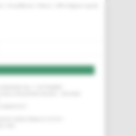
|
|
|
te
ProcediMarche
Rubrica
URP: la Regione risponde
LE DOMANDE DAL 1° SETTEMBRE
!
SA DELLA RELAZIONE MILANO – PESCARA
!
O ADRIATICO”
!
NITA’ VIENE PRIMA DI TUTTO”
!
DEL 35%
!