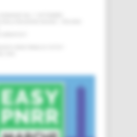
LE DOMANDE DAL 1° SETTEMBRE
!
SA DELLA RELAZIONE MILANO – PESCARA
!
O ADRIATICO”
!
NITA’ VIENE PRIMA DI TUTTO”
!
DEL 35%
!