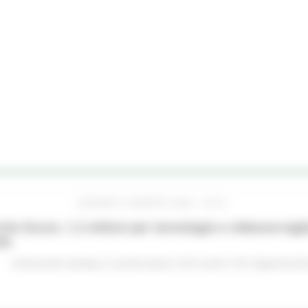
GIOVEDÌ 6 AGOSTO 2026 16:42
he Sicure, 1,2 milioni per tecnologie e videosorveglia
do
Comunicati stampa
In primo piano
Enti Locali e PA
Opportunità 