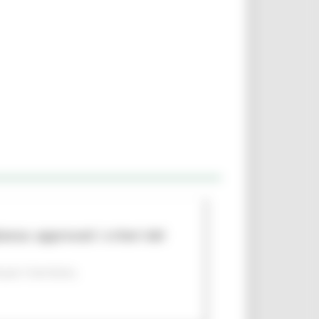
nza: approvati i criteri del
per il territorio