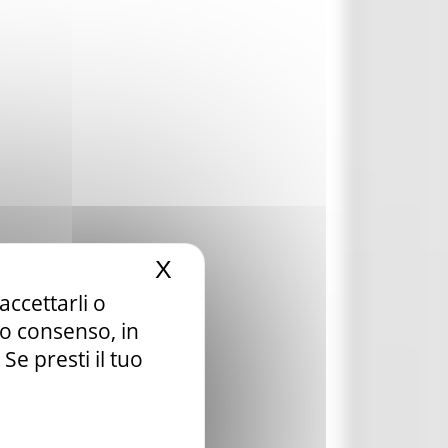
X
Nascondi il banner dei c
accettarli o
tuo consenso, in
e presti il tuo