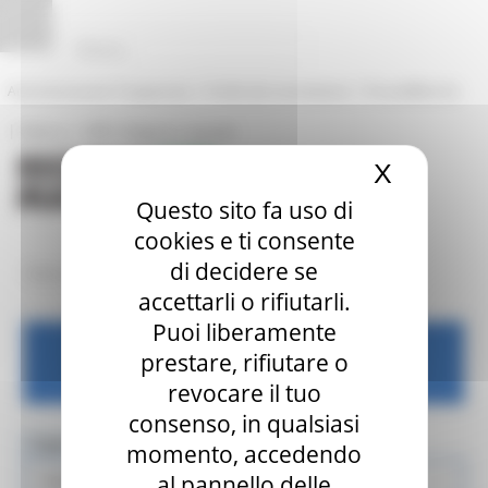
Pannello di gestione dei cookies
|
|
Amministrazione Trasparente
Profilo del committente
ProcediMarche
|
|
Rubrica
URP: la Regione risponde
X
Nascond
Questo sito fa uso di
cookies e ti consente
di decidere se
/
/
Entra in Regione
Centri Impiego
News ed eventi
accettarli o rifiutarli.
Puoi liberamente
prestare, rifiutare o
Centri per l'impiego
revocare il tuo
consenso, in qualsiasi
Toggle navigation
MENU & Contatti
momento, accedendo
al pannello delle
Centri Impiego