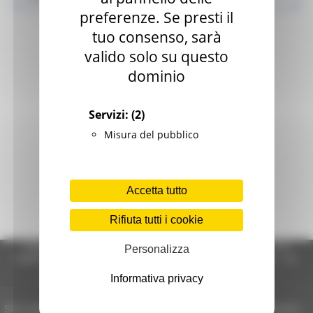
preferenze. Se presti il
tuo consenso, sarà
valido solo su questo
dominio
Servizi:
(2)
Misura del pubblico
Accetta tutto
Rifiuta tutti i cookie
Regione Marche Giunta Regionale (CF 80008630420 P.IVA
Personalizza
00481070423) via Gentile da Fabriano, 9 - 60125 Ancona - tel.
071.8061
Informativa privacy
casella p.e.c. istituzionale :
regione.marche.protocollogiunta@emarche.it
Sito realizzato su CMS DotNetNuke by DotNetNuke Corporation