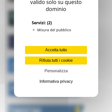
valido solo su questo
dominio
Servizi:
(2)
Misura del pubblico
Accetta tutto
Rifiuta tutti i cookie
Personalizza
Informativa privacy