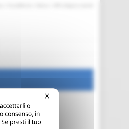
|
|
|
te
ProcediMarche
Rubrica
URP: la Regione risponde
X
Nascondi il banner dei c
accettarli o
tuo consenso, in
e presti il tuo