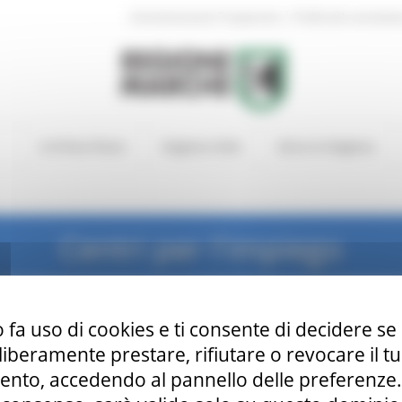
|
Amministrazione Trasparente
Profilo del committen
In Primo Piano
Regione Utile
Entra in Regione
Centri per l'impiego
 fa uso di cookies e ti consente di decidere se 
i liberamente prestare, rifiutare o revocare il 
nto, accedendo al pannello delle preferenze. S