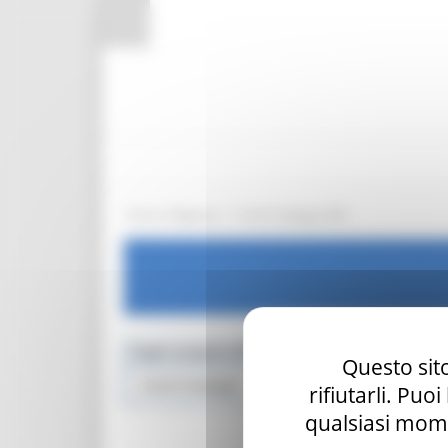
Pannello di gestione dei cookies
/
Entra in Regione
Centri Impiego OLD
Toggle navigation
MENU & Contatti
Questo sito
Centri Impiego
rifiutarli. Puo
qualsiasi mome