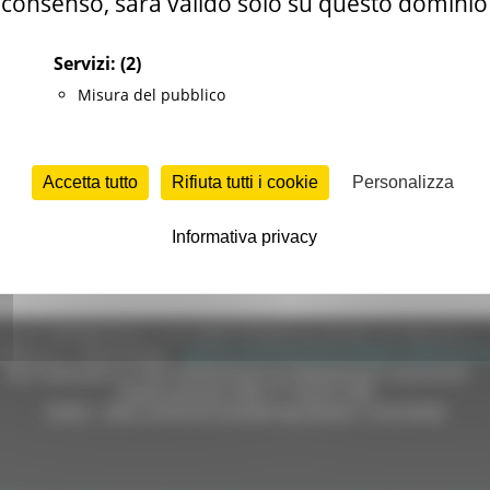
consenso, sarà valido solo su questo dominio
Servizi:
(2)
Misura del pubblico
Accetta tutto
Rifiuta tutti i cookie
Personalizza
Informativa privacy
e (CF 80008630420 P.IVA 00481070423) via Gentile da Fabriano, 9 
ella p.e.c. istituzionale :
regione.marche.protocollogiunta@emarche
Sito realizzato su CMS DotNetNuke by DotNetNuke Corporation
Autorizzazione SIAE n° 1225/I/1298
DUNS - Data Universal Numbering System: 514216030