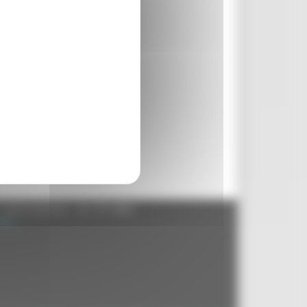
- 60125 Ancona - tel. 071.8061
.it