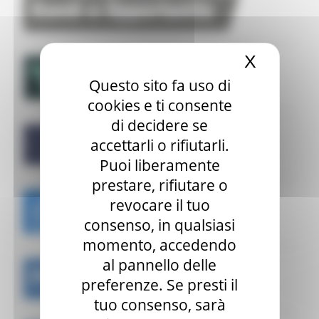
X
Nascond
Questo sito fa uso di
cookies e ti consente
di decidere se
accettarli o rifiutarli.
Puoi liberamente
prestare, rifiutare o
revocare il tuo
consenso, in qualsiasi
momento, accedendo
al pannello delle
preferenze. Se presti il
tuo consenso, sarà